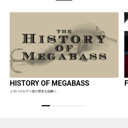
HISTORY OF MEGABASS
F
メガバスルアー達の歴史を紐解く。