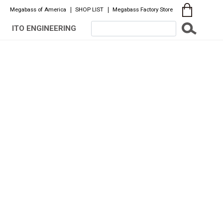
Megabass of America
SHOP LIST
Megabass Factory Store
ITO ENGINEERING