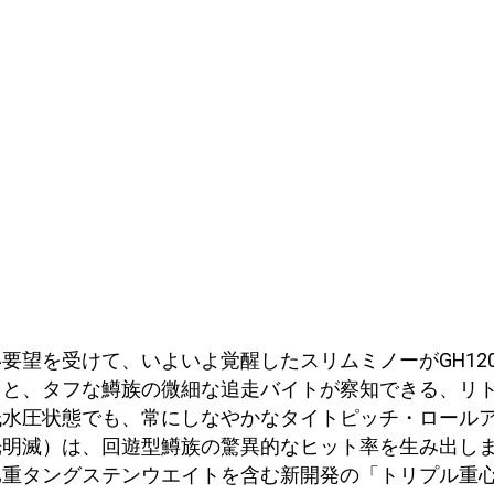
要望を受けて、いよいよ覚醒したスリムミノーがGH12
ィと、タフな鱒族の微細な追走バイトが察知できる、リ
低水圧状態でも、常にしなやかなタイトピッチ・ロール
光明滅）は、回遊型鱒族の驚異的なヒット率を生み出し
比重タングステンウエイトを含む新開発の「トリプル重