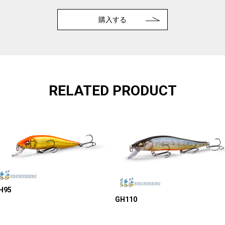
購入する
RELATED PRODUCT
H95
GH110