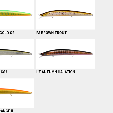
 GOLD OB
FA BROWN TROUT
 AYU
LZ AUTUMN HALATION
ANGE II