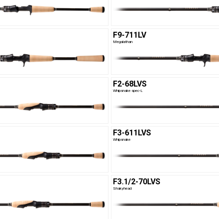
F9-711LV
Megalathan
F2-68LVS
Whipsnake spec-L
F3-611LVS
Whipsnake
F3.1/2-70LVS
Shakyhead