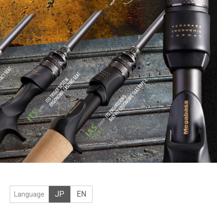
JP
EN
Language