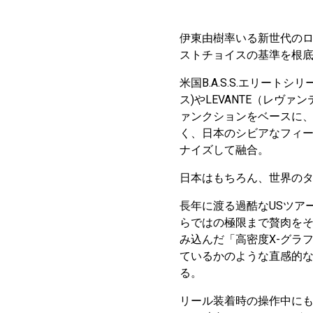
伊東由樹率いる新世代のロ
ストチョイスの基準を根
米国B.A.S.S.エリート
ス)やLEVANTE（レヴ
ァンクションをベースに
く、日本のシビアなフィー
ナイズして融合。
日本はもちろん、世界の
長年に渡る過酷なUSツア
らではの極限まで贅肉を
み込んだ「高密度X-グラ
ているかのような直感的
る。
リール装着時の操作中に