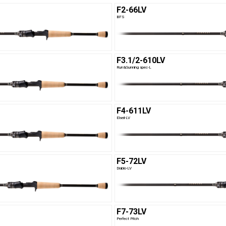
F2-66LV
BFS
F3.1/2-610LV
Run&Gunning spec-L
F4-611LV
Elseil-LV
F5-72LV
Diablo-LV
F7-73LV
Perfect Pitch