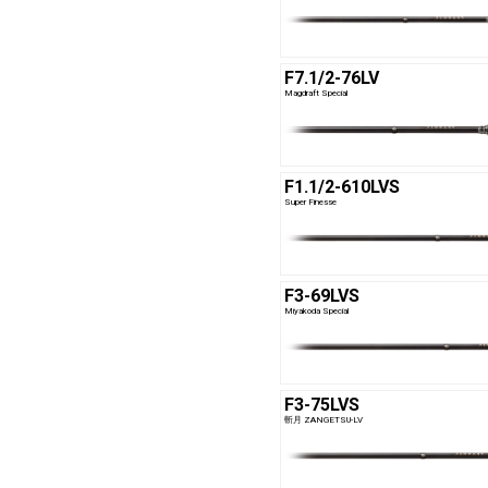
F7.1/2-76LV
Magdraft Special
F1.1/2-610LVS
Super Finesse
F3-69LVS
Miyakoda Special
F3-75LVS
斬月 ZANGETSU-LV