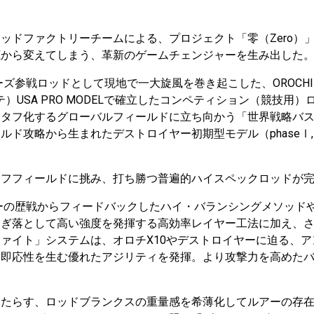
ッドファクトリーチームによる、プロジェクト「零（Zero）
底から変えてしまう、革新のゲームチェンジャーを生み出した
シリーズ参戦ロッドとして現地で一大旋風を巻き起こした、OROCHI
ァンテ）USA PRO MODELで確立したコンペティション（競技
、タフ化するグローバルフィールドに立ち向かう「世界戦略バ
ルド攻略から生まれたデストロイヤー初期型モデル（phaseⅠ
タフフィールドに挑み、打ち勝つ普遍的ハイスペックロッドが
ーの歴戦からフィードバックしたハイ・バランシングメソッド
そぎ落として高い強度を発揮する高効率レイヤー工法に加え、
ファイト」システムは、オロチX10やデストロイヤーに迫る、
な即応性を生む優れたアジリティを発揮。より攻撃力を高めた
もたらす、ロッドブランクスの重量感を希薄化してルアーの存