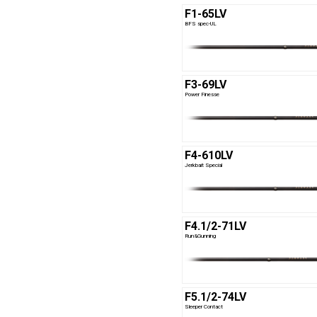
F1-65LV
BFS spec-UL
F3-69LV
Power Finesse
F4-610LV
Jerkbait Special
F4.1/2-71LV
Run&Gunning
F5.1/2-74LV
Sleeper Contact