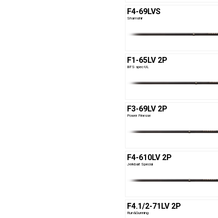
F4-69LVS
Shamshir
F1-65LV 2P
BFS spec-UL
F3-69LV 2P
Power Finesse
F4-610LV 2P
Jerkbait Special
F4.1/2-71LV 2P
Run&Gunning