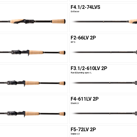
F4.1/2-74LVS
Enforcer
F2-66LV 2P
BFS
F3.1/2-610LV 2P
Run&Gunning spec-L
F4-611LV 2P
Elseil-LV
F5-72LV 2P
Diablo-LV