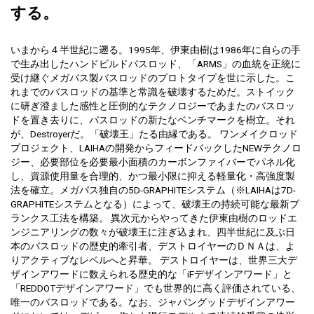
する。
いまから４半世紀に遡る。1995年、伊東由樹は1986年に自らの手
で生み出したハンドビルドバスロッド、「ARMS」の血統を正統に
受け継ぐメガバス製バスロッドのプロトタイプを世に示した。こ
れまでのバスロッドの基準と常識を破壊するためだ。ストイック
に研ぎ澄ました感性と圧倒的なテクノロジーであまたのバスロッ
ドを置き去りに、バスロッドの新たなベンチマークを樹立。それ
が、Destroyerだ。「破壊王」たる由縁である。 ワンメイクロッド
プロジェクト、LAIHAの開発からフィードバックしたNEWテクノロ
ジー、必要部位を必要最小面積のカーボンファイバーでパネル化
し、資源使用量を合理的、かつ最小限に抑える軽量化・高強度製
法を確立。メガバス独自の5D-GRAPHITEシステム（※LAIHAは7D-
GRAPHITEシステムとなる）によって、破壊王の持続可能な最新ブ
ランクス工法を構築。 異次元からやってきた伊東由樹のロッドエ
ンジニアリングの数々が破壊王に注ぎ込まれ、四半世紀に及ぶ日
本のバスロッドの歴史的牽引者、デストロイヤーのＤＮＡは、よ
りアクティブなレベルへと昇華。 デストロイヤーは、世界三大デ
ザインアワードに数えられる歴史的な「iFデザインアワード」と
「REDDOTデザインアワード」でも世界的に高く評価されている、
唯一のバスロッドである。なお、ジャパングッドデザインアワー