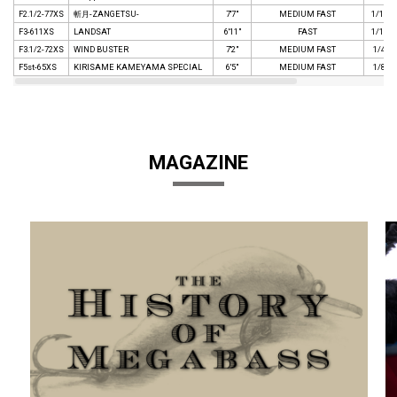
F2.1/2-77XS
斬月-ZANGETSU-
7'7"
MEDIUM FAST
1/16 - 
F3-611XS
LANDSAT
6'11"
FAST
1/16 - 
F3.1/2-72XS
WIND BUSTER
7'2"
MEDIUM FAST
1/4 - 
F5st-65XS
KIRISAME KAMEYAMA SPECIAL
6'5"
MEDIUM FAST
1/8 - 
MAGAZINE