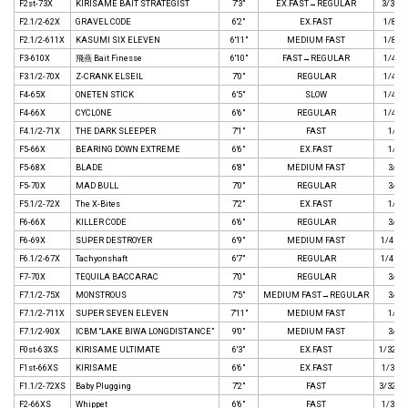
F2st-73X
KIRISAME BAIT STRATEGIST
7'3"
EX.FAST→REGULAR
3/32 - 
F2.1/2-62X
GRAVEL CODE
6'2"
EX.FAST
1/8 - 
F2.1/2-611X
KASUMI SIX ELEVEN
6'11"
MEDIUM FAST
1/8 - 
F3-610X
飛燕 Bait Finesse
6'10"
FAST→REGULAR
1/4 - 
F3.1/2-70X
Z-CRANK ELSEIL
7'0"
REGULAR
1/4 - 
F4-65X
ONETEN STICK
6'5"
SLOW
1/4 - 
F4-66X
CYCLONE
6'6"
REGULAR
1/4 - 
F4.1/2-71X
THE DARK SLEEPER
7'1"
FAST
1/4 -
F5-66X
BEARING DOWN EXTREME
6'6"
EX.FAST
1/4 -
F5-68X
BLADE
6'8"
MEDIUM FAST
3/8 -
F5-70X
MAD BULL
7'0"
REGULAR
3/8 -
F5.1/2-72X
The X-Bites
7'2"
EX.FAST
1/4 -
F6-66X
KILLER CODE
6'6"
REGULAR
3/8 -
F6-69X
SUPER DESTROYER
6'9"
MEDIUM FAST
1/4 - 1
F6.1/2-67X
Tachyonshaft
6'7"
REGULAR
1/4 - 1
F7-70X
TEQUILA BACCARAC
7'0"
REGULAR
3/4 -
F7.1/2-75X
MONSTROUS
7'5"
MEDIUM FAST→REGULAR
3/4 -
F7.1/2-711X
SUPER SEVEN ELEVEN
7'11"
MEDIUM FAST
1/2 -
F7.1/2-90X
ICBM “LAKE BIWA LONGDISTANCE”
9'0"
MEDIUM FAST
3/8 -
F0st-63XS
KIRISAME ULTIMATE
6'3"
EX.FAST
1/32 - 
F1st-66XS
KIRISAME
6'6"
EX.FAST
1/32 - 
F1.1/2-72XS
Baby Plugging
7'2"
FAST
3/32 - 
F2-66XS
Whippet
6'6"
FAST
1/32 - 