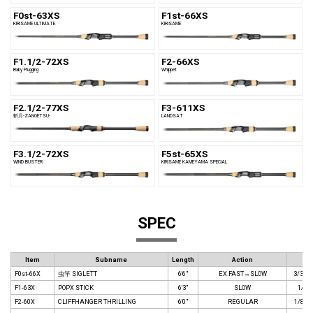
F0st-63XS
F1st-66XS
KIRISAME ULTIMATE
KIRISAME
F1.1/2-72XS
F2-66XS
Baby Plugging
Whippet
F2.1/2-77XS
F3-611XS
斬月-ZANGETSU-
LANDSAT
F3.1/2-72XS
F5st-65XS
WIND BUSTER
KIRISAME KAMEYAMA SPECIAL
SPEC
Item
Subname
Length
Action
Lu
F0st-66X
虫竿 SIGLETT
6'6"
EX.FAST→SLOW
3/32- 
F1-63X
POPX STICK
6'3"
SLOW
1/8 -
F2-60X
CLIFFHANGER THRILLING
6'0"
REGULAR
1/8 - 