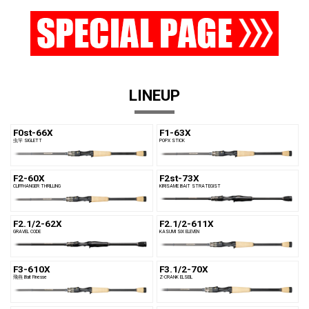
LINEUP
F0st-66X
F1-63X
虫竿 SIGLETT
POPX STICK
F2-60X
F2st-73X
CLIFFHANGER THRILLING
KIRISAME BAIT STRATEGIST
F2.1/2-62X
F2.1/2-611X
GRAVEL CODE
KASUMI SIX ELEVEN
F3-610X
F3.1/2-70X
飛燕 Bait Finesse
Z-CRANK ELSEIL