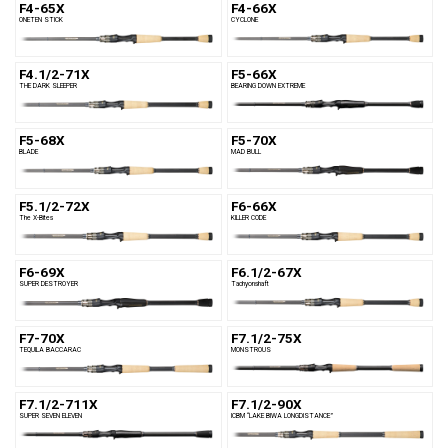
F4-65X
F4-66X
ONETEN STICK
CYCLONE
F4.1/2-71X
F5-66X
THE DARK SLEEPER
BEARING DOWN EXTREME
F5-68X
F5-70X
BLADE
MAD BULL
F5.1/2-72X
F6-66X
The X-Bites
KILLER CODE
F6-69X
F6.1/2-67X
SUPER DESTROYER
Tachyonshaft
F7-70X
F7.1/2-75X
TEQUILA BACCARAC
MONSTROUS
F7.1/2-711X
F7.1/2-90X
SUPER SEVEN ELEVEN
ICBM “LAKE BIWA LONGDISTANCE”