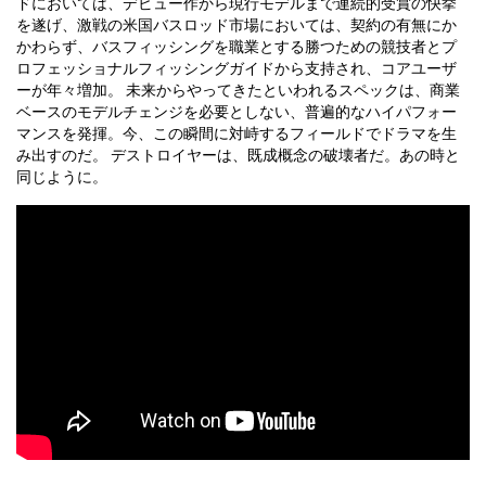
ドにおいては、デビュー作から現行モデルまで連続的受賞の快挙
を遂げ、激戦の米国バスロッド市場においては、契約の有無にか
かわらず、バスフィッシングを職業とする勝つための競技者とプ
ロフェッショナルフィッシングガイドから支持され、コアユーザ
ーが年々増加。 未来からやってきたといわれるスペックは、商業
ベースのモデルチェンジを必要としない、普遍的なハイパフォー
マンスを発揮。今、この瞬間に対峙するフィールドでドラマを生
み出すのだ。 デストロイヤーは、既成概念の破壊者だ。あの時と
同じように。