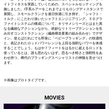
イトフィネスを実践していくための、スペシャルセッティングを
施しました。I字系ルアーをこれまでよりもロングディスタンスで
展開し、スモールクランクを連日快適に引き倒す、「シャフト・
トルク」にこだわり抜いたシャフトエンジニアリング。５Ｄグラ
ファイトシステムの構成について、キリサメシリーズとはまた異
なる繊細なアクションながら、絶妙なリトリーブテンションを生
み出すコンストラクション（繊維構造要素の組み合わせ）でデザ
イン。使えばだれにでも即座に「ベビープラッギング」の快適性
と、表記されたロッドパワーレンジを上回る強靭なパワーを体感
することでしょう。もはや７フィートをはるかに超えるロッドを
使っているとは、誰も思わないはず。恐るべき軽さと強靭性をあ
わせ持つ、稀代のプラッギングスペシャリストの神髄を見せつけ
ます。
※画像はプロトタイプです。
MOVIES