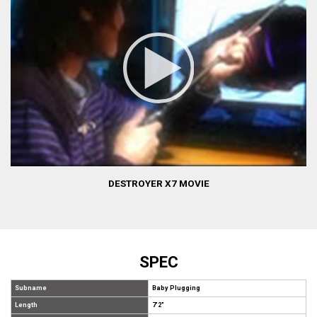
DESTROYER X7 MOVIE
SPEC
Subname
Baby Plugging
Length
7'2"