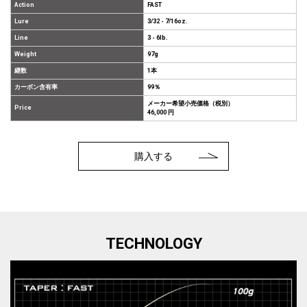
Action
FAST
Lure
3/32 - 7/16oz.
Line
3 - 6lb.
Weight
97g
継数
1本
カーボン含有率
99％
メーカー希望小売価格（税別）
Price
46,000 円
購入する
TECHNOLOGY