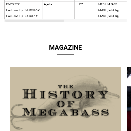
F3-72XSTZ
Ageha
7'2"
MEDIUM FAST
Exclusive Tip F0-68XSTZ #1
EX-FAST(Solid Tip)
Exclusive Tip F2-66XTZ #1
EX-FAST(Solid Tip)
MAGAZINE