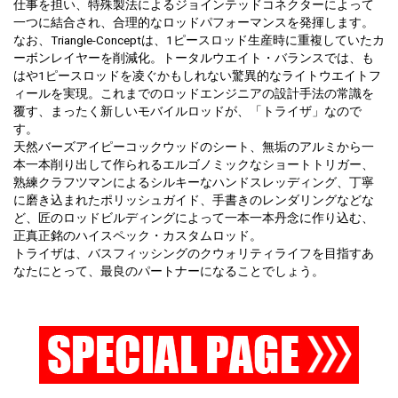
仕事を担い、特殊製法によるジョインテッドコネクターによって
一つに結合され、合理的なロッドパフォーマンスを発揮します。
なお、Triangle-Conceptは、1ピースロッド生産時に重複していたカ
ーボンレイヤーを削減化。トータルウエイト・バランスでは、も
はや1ピースロッドを凌ぐかもしれない驚異的なライトウエイトフ
ィールを実現。これまでのロッドエンジニアの設計手法の常識を
覆す、まったく新しいモバイルロッドが、「トライザ」なので
す。
天然バーズアイピーコックウッドのシート、無垢のアルミから一
本一本削り出して作られるエルゴノミックなショートトリガー、
熟練クラフツマンによるシルキーなハンドスレッディング、丁寧
に磨き込まれたポリッシュガイド、手書きのレンダリングなどな
ど、匠のロッドビルディングによって一本一本丹念に作り込む、
正真正銘のハイスペック・カスタムロッド。
トライザは、バスフィッシングのクウォリティライフを目指すあ
なたにとって、最良のパートナーになることでしょう。