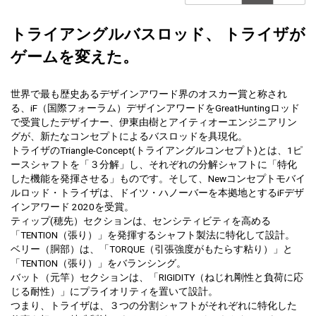
トライアングルバスロッド、 トライザが
ゲームを変えた。
世界で最も歴史あるデザインアワード界のオスカー賞と称され
る、iF（国際フォーラム）デザインアワードをGreatHuntingロッド
で受賞したデザイナー、伊東由樹とアイティオーエンジニアリン
グが、新たなコンセプトによるバスロッドを具現化。
トライザのTriangle-Concept(トライアングルコンセプト)とは、1ピ
ースシャフトを「３分解」し、それぞれの分解シャフトに「特化
した機能を発揮させる」ものです。そして、Newコンセプトモバイ
ルロッド・トライザは、ドイツ・ハノーバーを本拠地とするiFデザ
インアワード 2020を受賞。
ティップ(穂先）セクションは、センシティビティを高める
「TENTION（張り）」を発揮するシャフト製法に特化して設計。
ベリー（胴部）は、「TORQUE（引張強度がもたらす粘り）」と
「TENTION（張り）」をバランシング。
バット（元竿）セクションは、「RIGIDITY（ねじれ剛性と負荷に応
じる耐性）」にプライオリティを置いて設計。
つまり、トライザは、３つの分割シャフトがそれぞれに特化した