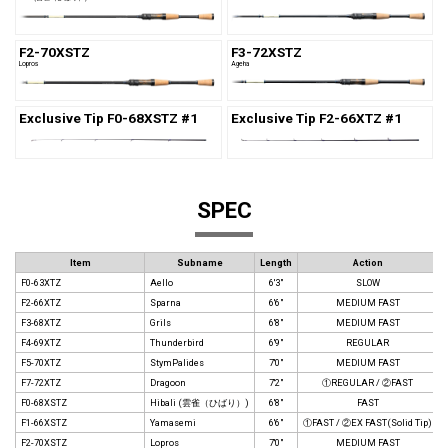
F2-70XSTZ
F3-72XSTZ
Lopros
Ageha
Exclusive Tip F0-68XSTZ #1
Exclusive Tip F2-66XTZ #1
SPEC
Item
Subname
Length
Action
F0-63XTZ
Aello
6'3"
SLOW
1
F2-66XTZ
Sparna
6'6"
MEDIUM FAST
F3-68XTZ
Grils
6'8"
MEDIUM FAST
F4-69XTZ
Thunderbird
6'9"
REGULAR
F5-70XTZ
StymPalides
7'0"
MEDIUM FAST
F7-72XTZ
Dragoon
7'2"
①REGULAR / ②FAST
F0-68XSTZ
Hibali (雲雀（ひばり）)
6'8"
FAST
1
F1-66XSTZ
Yamasemi
6'6"
①FAST / ②EX FAST(Solid Tip)
1
F2-70XSTZ
Lopros
7'0"
MEDIUM FAST