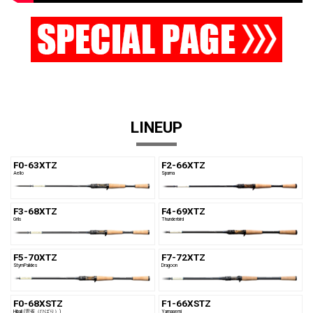
LINEUP
F0-63XTZ
F2-66XTZ
Aello
Sparna
F3-68XTZ
F4-69XTZ
Grils
Thunderbird
F5-70XTZ
F7-72XTZ
StymPalides
Dragoon
F0-68XSTZ
F1-66XSTZ
Hibali (雲雀（ひばり）)
Yamasemi