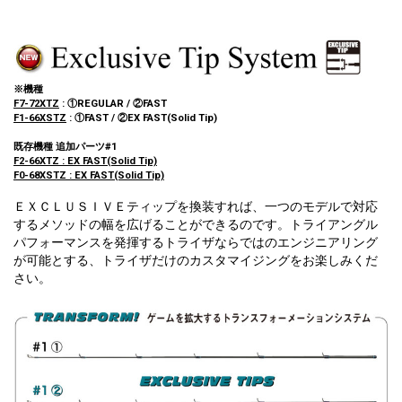
※機種
F7-72XTZ
: ①REGULAR / ②FAST
F1-66XSTZ
: ①FAST / ②EX FAST(Solid Tip)
既存機種 追加パーツ#1
F2-66XTZ : EX FAST(Solid Tip)
F0-68XSTZ : EX FAST(Solid Tip)
ＥＸＣＬＵＳＩＶＥティップを換装すれば、一つのモデルで対応
するメソッドの幅を広げることができるのです。トライアングル
パフォーマンスを発揮するトライザならではのエンジニアリング
が可能とする、トライザだけのカスタマイジングをお楽しみくだ
さい。