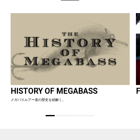
HISTORY OF MEGABASS
F
メガバスルアー達の歴史を紐解く。