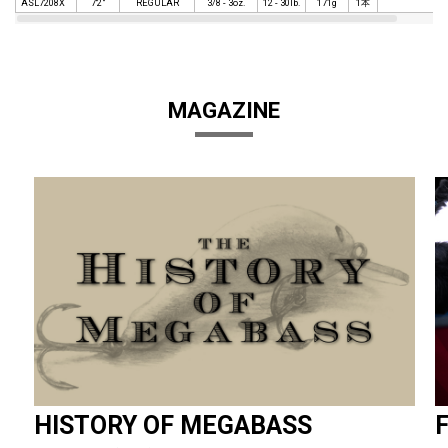
ASL7208X
7'2"
REGULAR
3/8 - 3oz.
12 - 30lb.
171g
1本
MAGAZINE
HISTORY OF MEGABASS
F