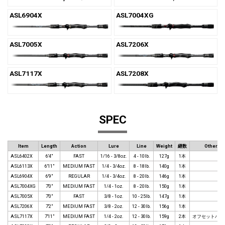
ASL6904X
ASL7004XG
ASL7005X
ASL7206X
ASL7117X
ASL7208X
SPEC
Item
Length
Action
Lure
Line
Weight
継数
Other.1
ASL6402X
6'4"
FAST
1/16 - 3/8oz.
4 - 10lb.
127g
1本
ASL6113X
6'11"
MEDIUM FAST
1/4 - 3/4oz.
8 - 18lb.
140g
1本
ASL6904X
6'9"
REGULAR
1/4 - 3/4oz.
8 - 20lb.
146g
1本
ASL7004XG
7'0"
MEDIUM FAST
1/4 - 1oz.
8 - 20lb.
150g
1本
ASL7005X
7'0"
FAST
3/8 - 1oz.
10 - 25lb.
147g
1本
ASL7206X
7'2"
MEDIUM FAST
3/8 - 2oz.
12 - 30lb.
156g
1本
ASL7117X
7'11"
MEDIUM FAST
1/4 - 2oz.
12 - 30lb.
159g
2本
オフセットハン