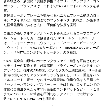
さを物語る、新開発「異軸多弾性ハイブリッドグラファイトコン
ポジット」ブランクスは、これまでのバスロッドのスペックを凌
駕。
超軽量カーボンフレームを覗かせるハニカムフレーム構造のロッ
キングダイヤルは、極限までのブランキング（肉抜き）が施され
た軽量化構造であると共に、圧倒的な強度を実現。
自由度の高いフルアングルキャストを実現させるロープロファイ
ル・ショートトリガーに接合されたITOリールシートスペーサー
は、「ウォールナット（ウッド）」・「バーズアイピーコック
（ウッド）」・「4-AXISISカーボン」・「BRAIDED WOVENカーボ
ン」・「METALコンポジットカーボン」の５種類。
ついに完全自由形状のカーボングラファイト造形を可能としたア
イティオーが製作する、超高感度「ドライカーボンハンドル」の
デザインは、往年のARMSエルゴノミクスを正統に継承。リール装
着時に握りのクリアランスギャップを無くし、ロッド重点をハン
ドルユニットに寄せ、なおリール装着時の低重心化をも目指した
「センターバランシングスペーサー」をはじめ、ロッドエンドの
作動に自由度をもたらす非円径断面エンドバットなど・・・これ
までのバスロッドの常識を圧倒的なテクノロジーで破壊する、
数々のALL NEW FUNCTIONを具現化。