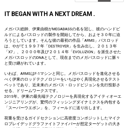
IT BEGAN WITH A NEXT DREAM .
メガバス総帥、伊東由樹がMEGABASSの名を冠し、彼のハンドビ
ルドによるバスロッドの製作を開始してから、およそ３０年に迫
ろうとしています。そんな彼の最初の作品「ARMS」バスロッド
は、やがて１９９７年「DESTROYER」を生み出し、２０１３年
「X7」、２０００年及び２０１４年「EVOLUZION」を派生させた
メガバスロッドのDNAとして、現在までのメガバスロッドに脈々
と受け継がれています。
いわば、ARMSはF-1マシンと同じ。メガバスロッドを進化させる
べく伊東のロッドテクノロジーをいちはやく具現化させるテスト
ベットであり、近未来のメガバス・ロッドビジョンを先行投影さ
せる、ドリームワークスです。
2015年。伊東の最先端テクノロジーを具現化するアイティオーエ
ンジニアリングが、驚愕のフィッシングダイナミクスを内包する
「スーパーウエポン」を、フィールドに送り出します。
荷重を受けるガイドセクションに高密度コンポジットしたマイク
ロブレイデッドグラファイトファイバーが想定ターゲットの大き