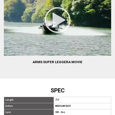
ARMS SUPER LEGGERA MOVIE
SPEC
Length
7'2"
Action
MEDIUM FAST
Lure
3/8 - 2oz.