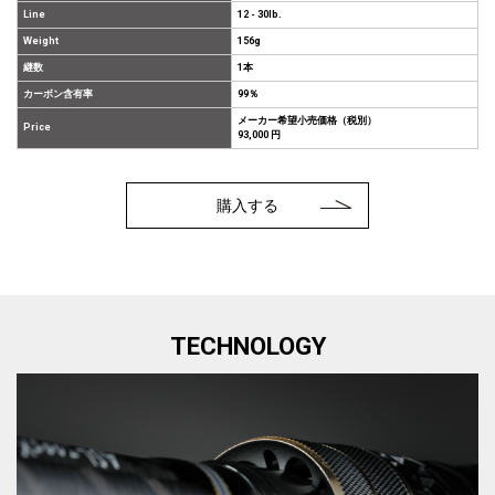
Line
12 - 30lb.
Weight
156g
継数
1本
カーボン含有率
99％
メーカー希望小売価格（税別）
Price
93,000 円
購入する
TECHNOLOGY