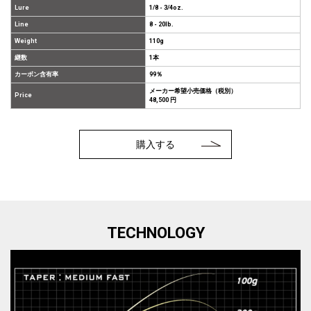
Lure
1/8 - 3/4oz.
Line
8 - 20lb.
Weight
110g
継数
1本
カーボン含有率
99％
メーカー希望小売価格（税別）
Price
48,500 円
購入する
TECHNOLOGY