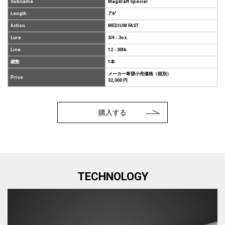
Subname
Magdraft Special
Length
7'6"
Action
MEDIUM FAST
Lure
3/4 - 3oz.
Line
12 - 30lb.
継数
1本
メーカー希望小売価格（税別）
Price
32,000 円
購入する
TECHNOLOGY