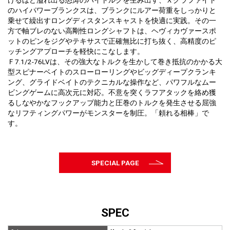
けるほど溢れ出る怒涛のハイトルクを生み出す、Ｘグラファイト
のハイパワーブランクスは、ブランクにルアー荷重をしっかりと
乗せて繰出すロングディスタンスキャストを快適に実践。その一
方で軸ブレのない高剛性ロングシャフトは、ヘヴィカヴァースポ
ットのピンをジグやテキサスで正確無比に打ち抜く、高精度のピ
ッチングアプローチを軽快にこなします。
Ｆ7.1/2-76LVは、その強大なトルクを生かして巻き抵抗のかかる大
型スピナーベイトのスローローリングやビッグディープクランキ
ング、グライドベイトのテクニカルな操作など、パワフルなムー
ビングゲームに高次元に対応。不意を突くラフアタックを絡め獲
るしなやかなフックアップ能力と圧巻のトルクを発生させる屈強
なリフティングパワーがモンスターを制圧。「頼れる相棒」で
す。
SPECIAL PAGE
SPEC