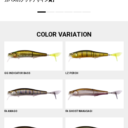
ガバスのグッドデザイン賞】
COLOR VARIATION
GG INDICATOR BASS
LZ PERCH
FA AMAGO
FA GHOST WAKASAGI