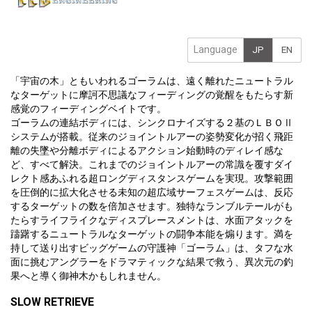
Language
JP
EN
「宇宙の木」ともいわれるゴーラムは、遠く離れたニュートラル
なターゲットに摩訶不思議なフィーディングの覚醒をもたらす新
感覚のフィーディングベイトです。
ゴーラムの連結ボディには、シンクロナイズする２基のＬＢＯⅡ
システムが搭載。従来のジョイントルアーの姿勢変化が招く飛距
離の失墜や分離ボディによるアクション始動時のディレイ感な
ど、すべて解決。これまでのジョイントルアーの常識を覆すダイ
レクト感あふれる超ロングディスタンスゲームを実現。攻撃範囲
を圧倒的に拡大化させる未知の超広域サーフェスゲームは、反応
するターゲットの数を倍加させます。独特なランブルテールがも
たらすライフライクなディスプレースメントは、水面アタックを
躊躇するニュートラルなターゲットの闘争本能を煽ります。満を
持して送り出すビッグゲームの守護神「ゴーラム」は、タフな水
面に挑むアングラーをドラマティックな結果で救う、異次元の釣
果へと導く御神木かもしれません。
SLOW RETRIEVE