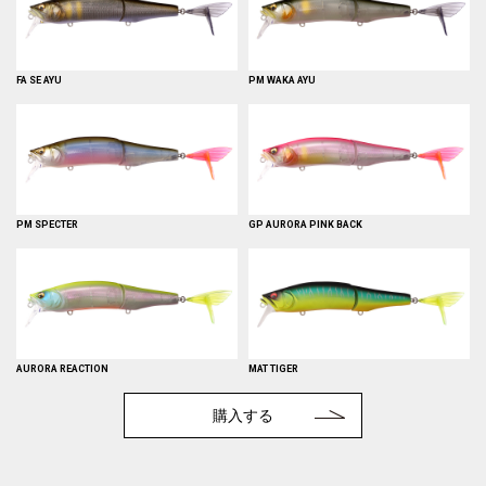
FA SE AYU
PM WAKA AYU
PM SPECTER
GP AURORA PINK BACK
AURORA REACTION
MAT TIGER
購入する