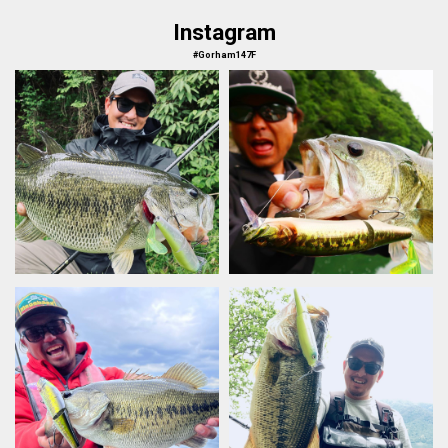
Instagram
#Gorham147F