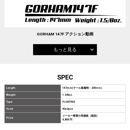
GORHAM 147F アクション動画
もっと見る
SPEC
Length
147ｍｍ(テール装着時：200ｍｍ）
Weight
1.5/8oz.
Type
FLOATING
Hook
#2x2pcs
メーカー希望小売価格（税別）
Price
4,800 円