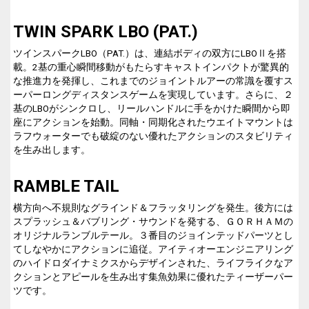
TWIN SPARK LBO (PAT.)
ツインスパークLBO（PAT.）は、連結ボディの双方にLBOⅡを搭
載。2基の重心瞬間移動がもたらすキャストインパクトが驚異的
な推進力を発揮し、これまでのジョイントルアーの常識を覆すス
ーパーロングディスタンスゲームを実現しています。さらに、２
基のLBOがシンクロし、リールハンドルに手をかけた瞬間から即
座にアクションを始動。同軸・同期化されたウエイトマウントは
ラフウォーターでも破綻のない優れたアクションのスタビリティ
を生み出します。
RAMBLE TAIL
横方向へ不規則なグラインド＆フラッタリングを発生。後方には
スプラッシュ＆バブリング・サウンドを発する、ＧＯＲＨＡＭの
オリジナルランブルテール。３番目のジョインテッドパーツとし
てしなやかにアクションに追従。アイティオーエンジニアリング
のハイドロダイナミクスからデザインされた、ライフライクなア
クションとアピールを生み出す集魚効果に優れたティーザーパー
ツです。