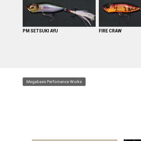
PM SETSUKI AYU
FIRE CRAW
Megabass Perfomance Works