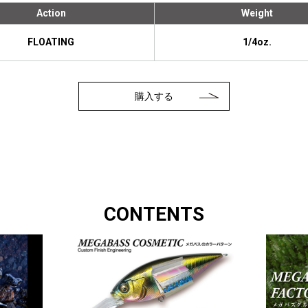
Action
Weight
FLOATING
1/4oz.
購入する
CONTENTS