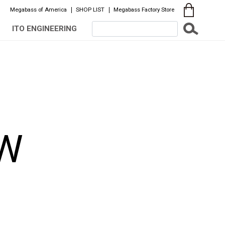
Megabass of America
SHOP LIST
Megabass Factory Store
ITO ENGINEERING
AW