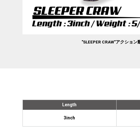
"SLEEPER CRAW"アクショ
Length
3inch