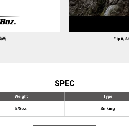
ン動画
Flip it, 
SPEC
Weight
Type
5/8oz.
Sinking