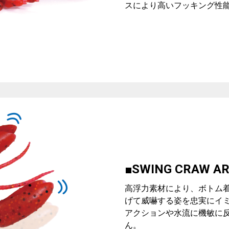
スにより高いフッキング性
■SWING CRAW A
高浮力素材により、ボトム
げて威嚇する姿を忠実にイ
アクションや水流に機敏に
ん。