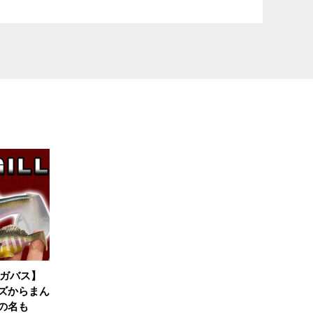
メガバス】
ズからまん
の名も