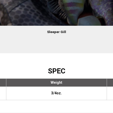
Sleeper Gill
SPEC
Weight
3/4oz.