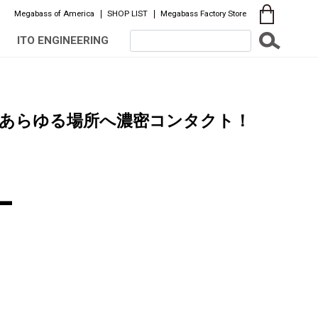
Megabass of America
SHOP LIST
Megabass Factory Store
ITO ENGINEERING
あらゆる場所へ濃密コンタクト！
L