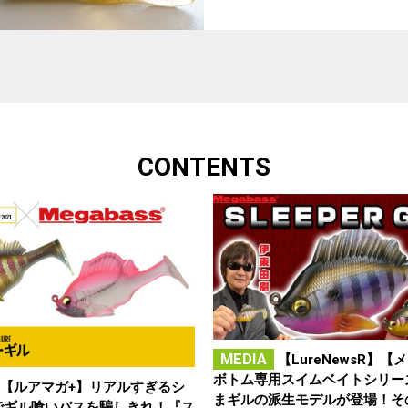
CONTENTS
MEDIA
【LureNewsR】【
ボトム専用スイムベイトシリー
【ルアマガ+】リアルすぎるシ
まギルの派生モデルが登場！そ
でギル喰いバスを騙しきれ！『ス