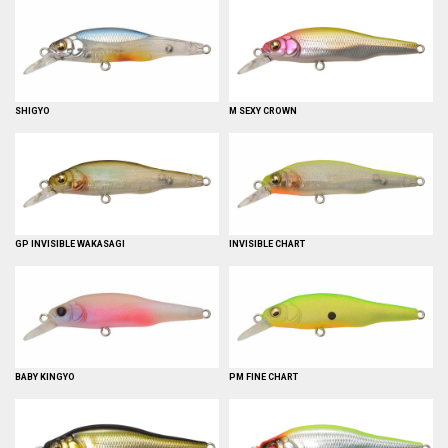
SHIGYO
M SEXY CROWN
GP INVISIBLE WAKASAGI
INVISIBLE CHART
BABY KINGYO
PM FINE CHART