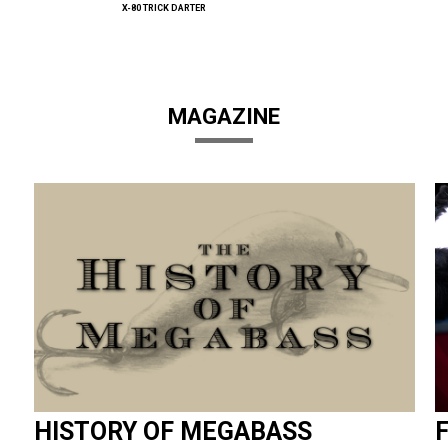
X-80 TRICK DARTER
MAGAZINE
HISTORY OF MEGABASS
F