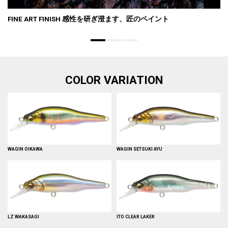
FINE ART FINISH 感性を研ぎ澄ます、匠のペイント
COLOR VARIATION
WAGIN OIKAWA
WAGIN SETSUKI AYU
LZ WAKASAGI
ITO CLEAR LAKER