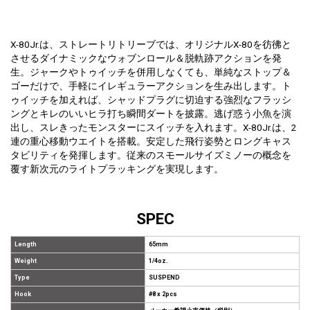
X-80Jr.は、ストレートリトリーブでは、オリジナルX-80を彷彿と
させるダイナミックなウォブンロール＆脱軌跡アクションを発
生。ジャークやトゥイッチを併用しなくても、単純なストップ＆
ゴーだけで、手軽にイレギュラーアクションを生み出します。ト
ゥイッチを加えれば、シャッドプラグに切迫する強烈なフラッシ
ングとキレのいいヒラ打ち瞬間ダートを披露。逃げ惑う小魚を演
出し、スレきったモンスターにスイッチを入れます。X-80Jr.は、2
連の重心移動ウエイトを搭載。安定した飛行姿勢とロングキャス
タビリティを発揮します。従来のスモールサイズミノーの概念を
覆す新次元のライトプラッキングを実現します。
SPEC
Length
65mm
Weight
1/4oz.
Type
SUSPEND
Hook
#8 x 2pcs