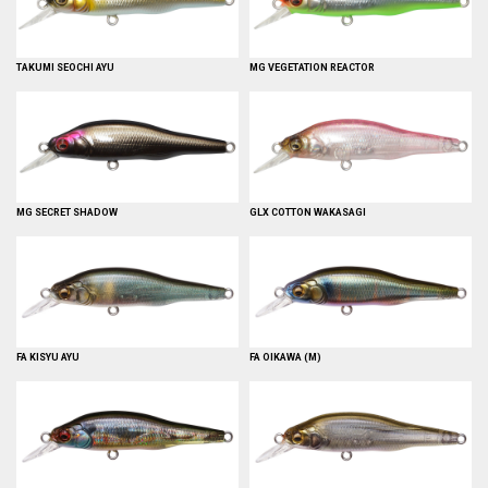
TAKUMI SEOCHI AYU
MG VEGETATION REACTOR
MG SECRET SHADOW
GLX COTTON WAKASAGI
FA KISYU AYU
FA OIKAWA (M)