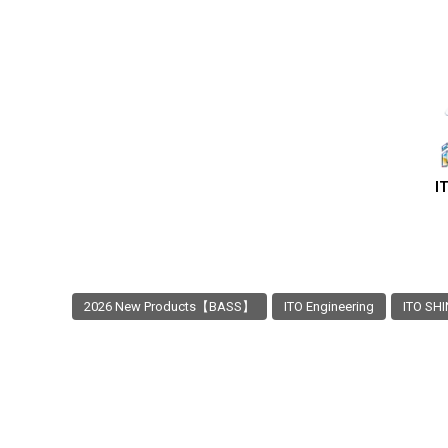
I
2026 New Products【BASS】
ITO Engineering
ITO SH