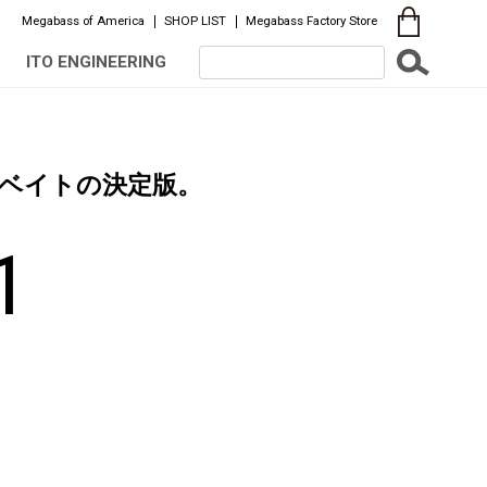
Megabass of America
SHOP LIST
Megabass Factory Store
ITO ENGINEERING
ベイトの決定版。
1