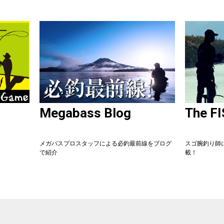
Megabass Blog
The F
メガバスプロスタッフによる必釣最前線をブログ
スゴ腕釣り師
で紹介
載！