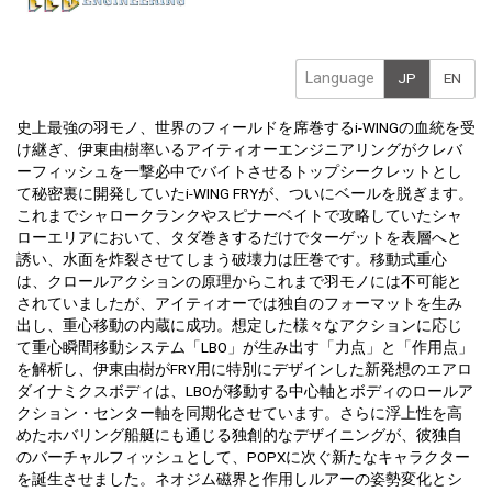
Language
JP
EN
史上最強の羽モノ、世界のフィールドを席巻するi-WINGの血統を受
け継ぎ、伊東由樹率いるアイティオーエンジニアリングがクレバ
ーフィッシュを一撃必中でバイトさせるトップシークレットとし
て秘密裏に開発していたi-WING FRYが、ついにベールを脱ぎます。
これまでシャロークランクやスピナーベイトで攻略していたシャ
ローエリアにおいて、タダ巻きするだけでターゲットを表層へと
誘い、水面を炸裂させてしまう破壊力は圧巻です。移動式重心
は、クロールアクションの原理からこれまで羽モノには不可能と
されていましたが、アイティオーでは独自のフォーマットを生み
出し、重心移動の内蔵に成功。想定した様々なアクションに応じ
て重心瞬間移動システム「LBO」が生み出す「力点」と「作用点」
を解析し、伊東由樹がFRY用に特別にデザインした新発想のエアロ
ダイナミクスボディは、LBOが移動する中心軸とボディのロールア
クション・センター軸を同期化させています。さらに浮上性を高
めたホバリング船艇にも通じる独創的なデザイニングが、彼独自
のバーチャルフィッシュとして、POPXに次ぐ新たなキャラクター
を誕生させました。ネオジム磁界と作用しルアーの姿勢変化とシ