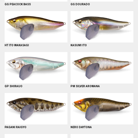
GG PEACOCK BASS
GG DOURADO
HT ITO WAKASAGI
KASUMI ITO
GP SHIRAUO
PM SILVER AROWANA
PAGANI RAIGYO
NERO DAYTONA