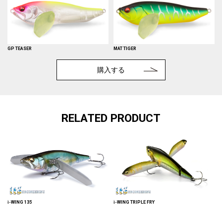
GP TEASER
MAT TIGER
購入する
RELATED PRODUCT
i-WING 135
i-WING TRIPLE FRY