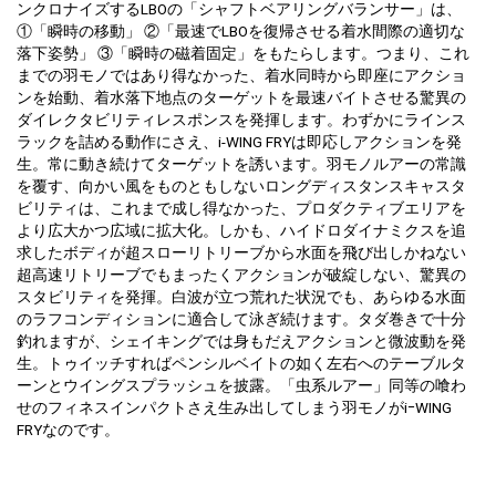
ンクロナイズするLBOの「シャフトベアリングバランサー」は、
①「瞬時の移動」 ②「最速でLBOを復帰させる着水間際の適切な
落下姿勢」 ③「瞬時の磁着固定」をもたらします。つまり、これ
までの羽モノではあり得なかった、着水同時から即座にアクショ
ンを始動、着水落下地点のターゲットを最速バイトさせる驚異の
ダイレクタビリティレスポンスを発揮します。わずかにラインス
ラックを詰める動作にさえ、i-WING FRYは即応しアクションを発
生。常に動き続けてターゲットを誘います。羽モノルアーの常識
を覆す、向かい風をものともしないロングディスタンスキャスタ
ビリティは、これまで成し得なかった、プロダクティブエリアを
より広大かつ広域に拡大化。しかも、ハイドロダイナミクスを追
求したボディが超スローリトリーブから水面を飛び出しかねない
超高速リトリーブでもまったくアクションが破綻しない、驚異の
スタビリティを発揮。白波が立つ荒れた状況でも、あらゆる水面
のラフコンディションに適合して泳ぎ続けます。タダ巻きで十分
釣れますが、シェイキングでは身もだえアクションと微波動を発
生。トゥイッチすればペンシルベイトの如く左右へのテーブルタ
ーンとウイングスプラッシュを披露。「虫系ルアー」同等の喰わ
せのフィネスインパクトさえ生み出してしまう羽モノがiｰWING
FRYなのです。