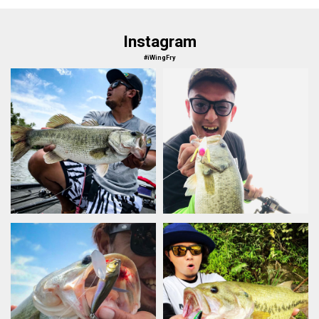
Instagram
#iWingFry