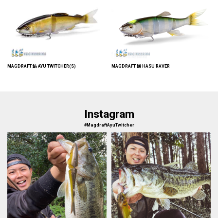
MAGDRAFT 鮎 AYU TWITCHER(S)
MAGDRAFT 鰣 HASU RAVER
Instagram
#MagdraftAyuTwitcher