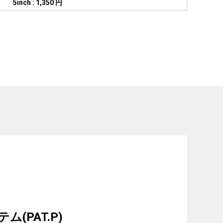
5inch : 1,350 円
(PAT.P)