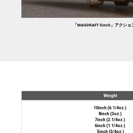
「MAGDRAFT 5inch」アクシ
Weight
10inch (6.1/4oz.)
8inch (3oz.)
7inch (2.1/4oz.)
6inch (1.1/4oz.)
5inch (3/4oz.)