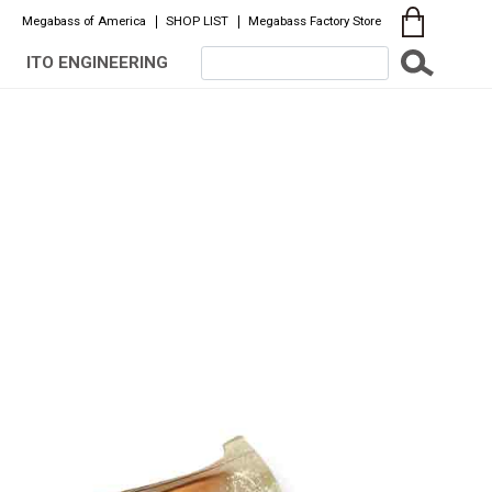
Megabass of America
SHOP LIST
Megabass Factory Store
ITO ENGINEERING