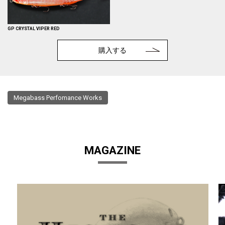
GP CRYSTAL VIPER RED
購入する
Megabass Perfomance Works
MAGAZINE