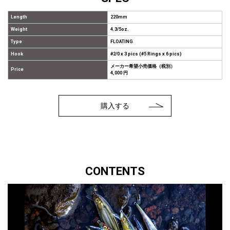
Length
220mm
Weight
4.3/5oz.
Type
FLOATING
Hook
#2/0 x 3 pics (#5 Rings x 6 pics)
メーカー希望小売価格（税別）
Price
4,000 円
購入する
CONTENTS