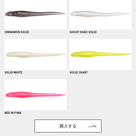
CINNAMON SOLID
GHOST SHAD SOLID
SOLID WHITE
SOLID CHART
BED IN PINK
購入する