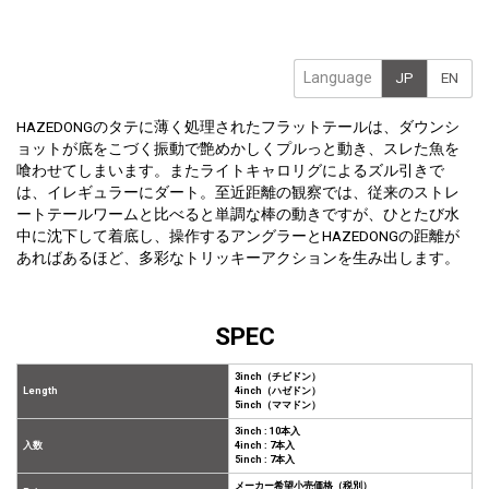
Language
JP
EN
HAZEDONGのタテに薄く処理されたフラットテールは、ダウンシ
ョットが底をこづく振動で艶めかしくプルっと動き、スレた魚を
喰わせてしまいます。またライトキャロリグによるズル引きで
は、イレギュラーにダート。至近距離の観察では、従来のストレ
ートテールワームと比べると単調な棒の動きですが、ひとたび水
中に沈下して着底し、操作するアングラーとHAZEDONGの距離が
あればあるほど、多彩なトリッキーアクションを生み出します。
SPEC
3inch（チビドン）
Length
4inch（ハゼドン）
5inch（ママドン）
3inch : 10本入
入数
4inch : 7本入
5inch : 7本入
メーカー希望小売価格（税別）