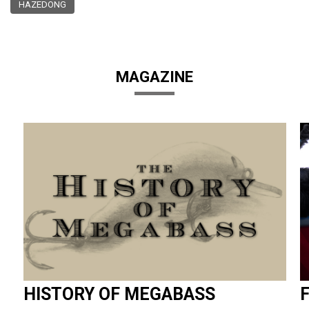
HAZEDONG
MAGAZINE
HISTORY OF MEGABASS
F