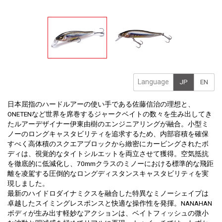
Language
JP
EN
日本屈指のハードルアーの使い手である佐藤信治の理想と、
ONETENなど世界を席巻するジャークベイトの数々を生み出してき
たルアーデザイナー伊東由樹のエンジニアリングが融合。小型ミ
ノーのロングキャスタビリティを追求するため、内部容積を確保
すべく高体積のスクエアブロックから緻密にカービングされたボ
ディは、視覚的なタイトシルエットを両立させて獲得。空気抵抗
を徹底的に低減化し、70mmクラスのミノーにおける標準的な飛距
離を凌駕する圧倒的なロングディスタンスキャスタビリティを実
現しました。
最新のハイドロダイナミクスを融合した特異なミノーシェイプは
卓越したスイミングレスポンスと快適な操作性を発揮。NANAHAN
ボディが生み出す軽妙なアクションは、ベイトフィッシュの微小