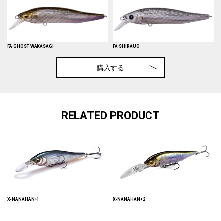
FA GHOST WAKASAGI
FA SHIRAUO
購入する
RELATED PRODUCT
X-NANAHAN+1
X-NANAHAN+2