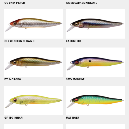
GG BABY PERCH
GG MEGABASS KINKURO
GLX WESTERN CLOWN II
KASUMI ITO
ITO MOROKO
SEXY MONROE
GP ITO-KINARI
MAT TIGER