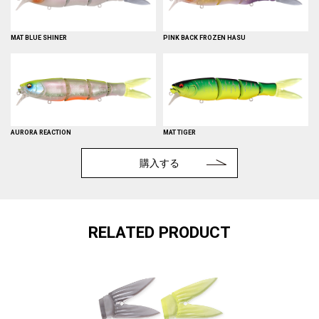
MAT BLUE SHINER
PINK BACK FROZEN HASU
AURORA REACTION
MAT TIGER
購入する
RELATED PRODUCT