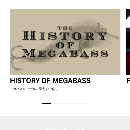
HISTORY OF MEGABASS
F
メガバスルアー達の歴史を紐解く。