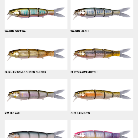
WAGIN OIKAWA
WAGIN HASU
FA PHANTOM GOLDEN SHINER
FA ITO KAWAMUTSU
PM ITO AYU
GLX RAINBOW