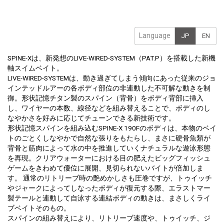
Language
JP
EN
SPINE-Xは、新発想のLIVE-WIRED-SYSTEM（PAT.P）を搭載した新機
軸スイムベイト。
LIVE-WIRED-SYSTEMは、動き過ぎてしまう傾向にあった従来のジョ
インテッドルアーの各ボディ部位の非連動した不可解な動きを制
御。形状記憶チタン製のスパイン（背骨）をボディ背部に挿入
し、ワイヤーの本数、線径などを組み替えることで、ボディのし
なやかさを好みに応じてチューンできる新技術です。
形状記憶スパインを組み込むSPINE-X 190Fのボディは、本物のベイ
トのごとくしなやかで自然な張りをもたらし、まさに硬骨魚類が
背骨と筋肉によって水の中を推進していくナチュラルな遊泳形態
を再現。クリアウォーターにおける目の肥えたビッグフィッシュ
ゲームをきわめて優位に展開、見切られないバイトが倍加しま
す。 通常のリトリーブ時の艶めかしさも圧巻ですが、トゥイッチ
やジャークによってしなったボディが復元する際、エラストマー
製テールと連動して自泳する連結ボディの動きは、まさしくライ
ブベイトそのもの。
スパインの組み替えにより、リトリーブ速度や、トゥイッチ、ジ