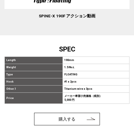
SPINE-X 190F アクション動画
SPEC
Length
190mm
Weight
1.5/8oz.
Type
FLOATING
Hook
#1 x 2pcs
Other.1
Titanium wire x 3pcs
メーカー希望小売価格（税別）
Price
5,000 円
購入する