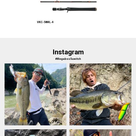
VKC-58ML-4
Instagram
#MegabssSuwitch