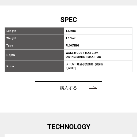
SPEC
Length
137mm
Weight
1.1/8oz.
Type
FLOATING
WAKE MODE：MAX 0.2m
Depth
DIVING MODE：MAX 1.0m
メーカー希望小売価格（税別）
Price
3,600 円
購入する
TECHNOLOGY