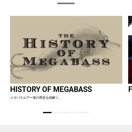
HISTORY OF MEGABASS
F
メガバスルアー達の歴史を紐解く。