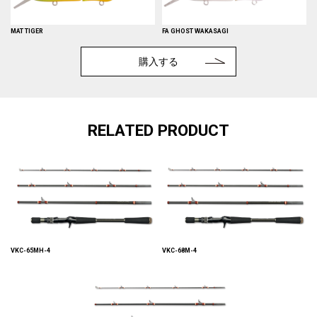
MAT TIGER
FA GHOST WAKASAGI
購入する
RELATED PRODUCT
VKC-65MH-4
VKC-68M-4