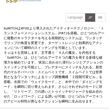
Language
JP
EN
SuWITCHはXPODより導入されたアイティオーテクノロジー、「ト
ランスフォーメーションシステム」(PAT.)を搭載。ひとつのルアー
に複数のキャラクターを与える画期的なシステムは、ワンタッチ
でリップの角度を変更でき、ターゲットレンジと効果的なアクシ
ョンについて瞬時のスイッチングを可能としています。
Ｓｕは４を意味します。文字通り「４人の魔女」を内包する
「SuWITCH」は、ひとつのルアーで４つの魔力を発する多様な破
壊力を秘めています。 状況に合わせた潜行レンジとアクションの
スイッチングを可能とし、プレデターにスイッチを入れる、新世
代のマルチパーパス・スイムベイトです。スイムベイトでは世界
初となるワンタッチによるリップ調整機構「２段階可変ビル」を
搭載。水面での「ウェイクモード」と、水中での「ダイビングモ
ード」を瞬時に切り替えられます。さらにそれぞれのモードに対
し、「リトリーブ」での誘いとトゥイッチやジャークを組み合わ
せた「ロッドワーク」による誘いが可能。ひとつのルアーで４つ
のアピール特性が異なるアクションを瞬時に生み出せます。