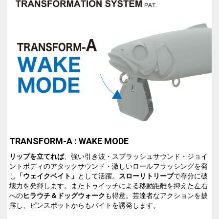
TRANSFORM-A : WAKE MODE
T
リップを立てれば
、強い引き波・スプラッシュサウンド・ジョイ
ントボディのアタックサウンド・激しいロールフラッシングを発
し
「ウェイクベイト」
として活躍。
スローリトリーブ
で存分に破
壊力を発揮します。またトゥイッチによる移動距離を抑えた左右
への
ヒラウチ＆ドッグウォーク
も得意。芸達者なアクションを披
露し、ピンスポットからもバイトを誘発します。