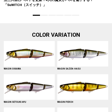
「SuWITCH（スイッチ）」
COLOR VARIATION
WAGIN OIKAWA
WAGIN SAZEN-HASU
WAGIN SETSUKI AYU
WAGIN PERCH