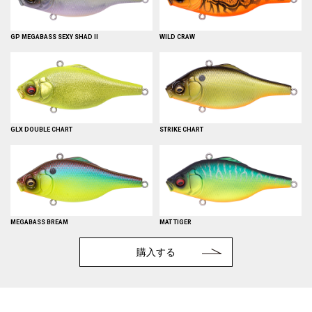
GP MEGABASS SEXY SHAD II
WILD CRAW
GLX DOUBLE CHART
STRIKE CHART
MEGABASS BREAM
MAT TIGER
購入する