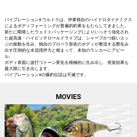
バイブレーションX ウルトラは、伊東独自のハイドロダイナミクス
によるボディフォーミングが普遍的釣果をもたらしてきました。
新たに開発したウェイトパッケージングによりいっそう強化され
た超高速・ハイピッチロールドライブは、シャープかつ鋭いエッ
ジの振動を生み、独自のプロペラ形状のボディが整流する際生み
出す圧倒的な水流撹拌力と相まって、未知のランカーにアピー
ル。
ボディ表面に波打つトーン変化を積極的に生み出し、視覚効果も
最大限に引き出します。
バイブレーションXの爆釣伝説は不滅です。
MOVIES