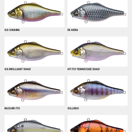
GG OIKAWA
FA HERA
GG BRILLIANT SHAD
HT ITO TENNESSEE SHAD
KASUMI ITO
GILLKKO