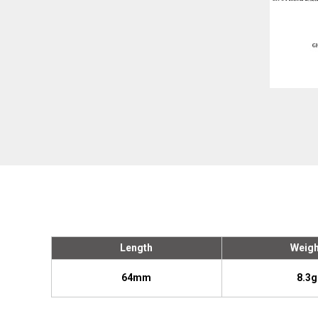
Length
Weigh
64mm
8.3g