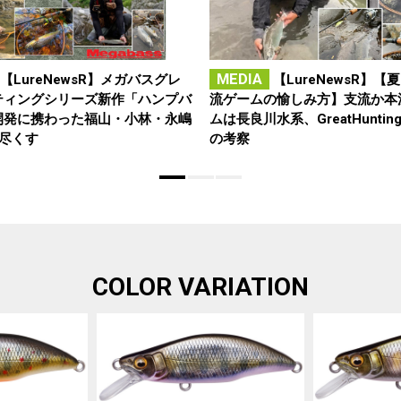
MEDIA
【LureNewsR】メガバスグレ
【LureNewsR】【
ティングシリーズ新作「ハンプバ
流ゲームの愉しみ方】支流か本
開発に携わった福山・小林・永嶋
ムは長良川水系、GreatHunti
り尽くす
の考察
COLOR VARIATION