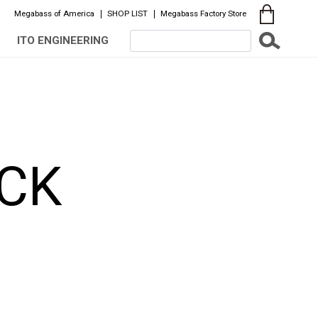
Megabass of America
SHOP LIST
Megabass Factory Store
ITO ENGINEERING
CK