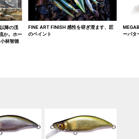
FINE ART FINISH 感性を研ぎ澄ます、匠
MEGA
夏以降の渓
のペイント
ーパタ
流か。ホー
ng小林智徳