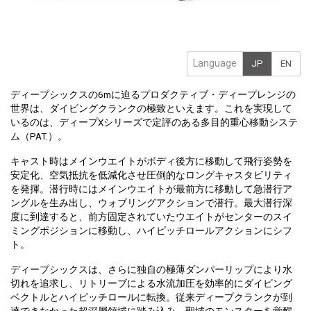
Language
JP
EN
ディープシックスの6mに迫るプロダクティブ・ディープレンジの
世界は、ダイビングクランクの極致といえます。これを実現して
いるのは、ディープXシリーズで定評のある多目的重心移動システ
ム（PAT.）。
キャスト時はメインウエイトがボディ後方に移動して飛行姿勢を
安定化、空気抵抗を低減化させ圧倒的なロングキャスタビリティ
を発揮。潜行時にはメインウエイトが最前方に移動して急潜行ア
ングルを生み出し、ウォブリングアクションで潜行。最大潜行深
度に到達すると、前方固定されていたウエイトがセンターのスイ
ミングポジションに移動し、ハイピッチロールアクションにシフ
ト。
ディープシックスは、さらに独自の極薄ダンパーリップにより水
切れを追求し、リトリーブによる水流加圧を効率的にダイビング
ベクトルとハイピッチロールに転換。従来ディープクランクが到
達できなかった超深層領域に踏み込み、聖域のモンスターを覚醒