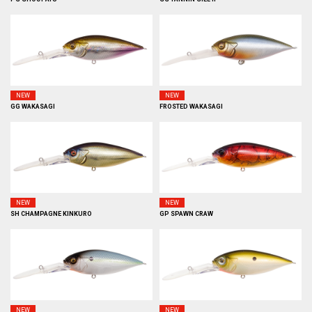
NEW
NEW
GG WAKASAGI
FROSTED WAKASAGI
NEW
NEW
SH CHAMPAGNE KINKURO
GP SPAWN CRAW
NEW
NEW