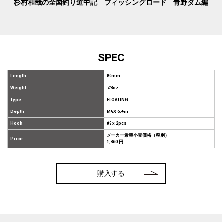
杉村和哉の全国釣り道中記 フィッシングロード 青野ダム編
SPEC
Length
80mm
Weight
7/8oz.
Type
FLOATING
Depth
MAX 6.4m
Hook
#2 x 2pcs
メーカー希望小売価格（税別）
Price
1,860 円
購入する