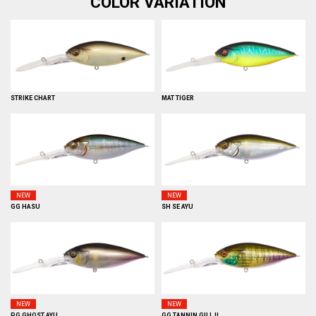
COLOR VARIATION
STRIKE CHART
MAT TIGER
NEW
NEW
GG HASU
SH SE AYU
NEW
NEW
PG GHOST AYU
GG TANNIN GILL II