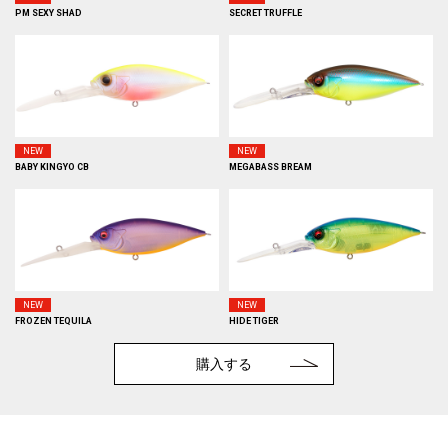
PM SEXY SHAD
SECRET TRUFFLE
NEW
NEW
BABY KINGYO CB
MEGABASS BREAM
NEW
NEW
FROZEN TEQUILA
HIDE TIGER
購入する