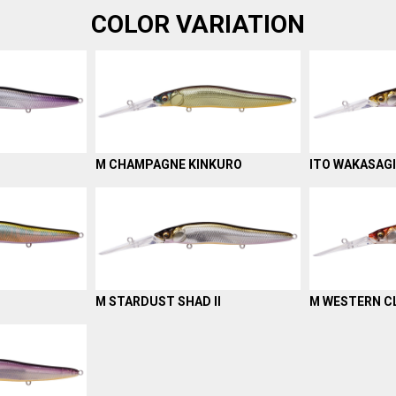
COLOR VARIATION
M CHAMPAGNE KINKURO
ITO WAKASAGI
M STARDUST SHAD II
M WESTERN 