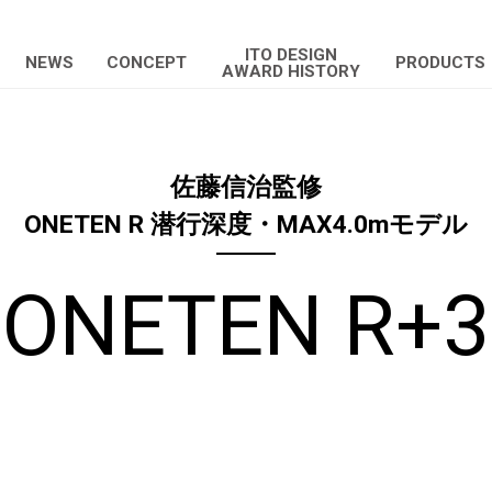
ITO DESIGN
NEWS
CONCEPT
PRODUCTS
AWARD HISTORY
佐藤信治監修
ONETEN R 潜行深度・MAX4.0mモデル
ONETEN R+3