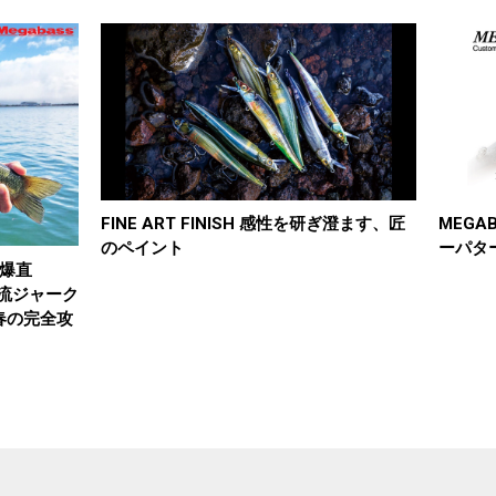
FINE ART FINISH 感性を研ぎ澄ます、匠
MEGA
のペイント
ーパタ
春爆直
流ジャーク
春の完全攻