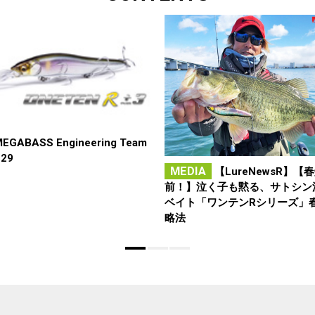
EGABASS Engineering Team
129
MEDIA
【LureNewsR】【
前！】泣く子も黙る、サトシン
ベイト「ワンテンRシリーズ」
略法