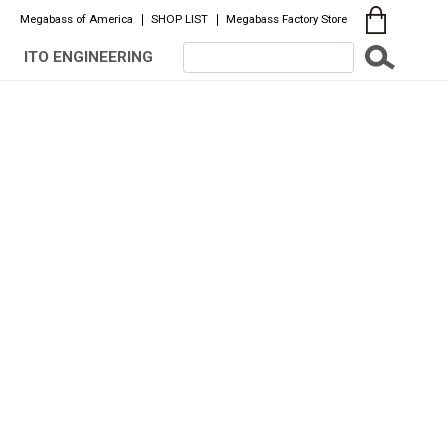
Megabass of America
SHOP LIST
Megabass Factory Store
ITO ENGINEERING