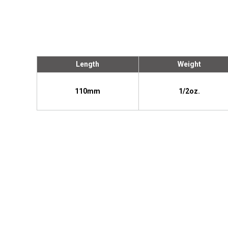
Length
Weight
110mm
1/2oz.