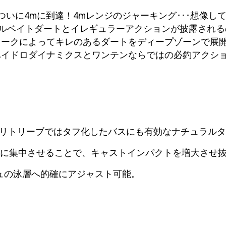
度はついに4mに到達！4mレンジのジャーキング･･･想像
のリアルベイトダートとイレギュラーアクションが披露され
ャークによってキレのあるダートをディープゾーンで展
ハイドロダイナミクスとワンテンならではの必釣アクシ
、リトリーブではタフ化したバスにも有効なナチュラル
1点に集中させることで、キャストインパクトを増大させ
シュの泳層へ的確にアジャスト可能。