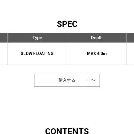
SPEC
Type
Depth
SLOW FLOATING
MAX 4.0m
購入する
CONTENTS