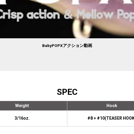
BabyPOPXアクション動画
SPEC
Weight
Hook
3/16oz.
#8 + #10(TEASER HOOK