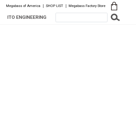
Megabass of America
SHOP LIST
Megabass Factory Store
ITO ENGINEERING