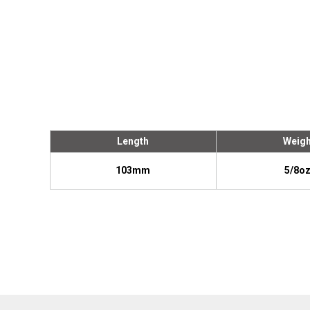
Length
Weigh
103mm
5/8oz