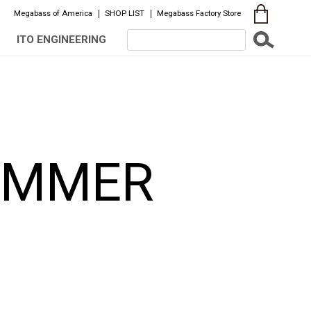
Megabass of America
SHOP LIST
Megabass Factory Store
ITO ENGINEERING
IMMER