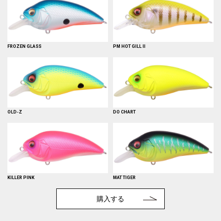
FROZEN GLASS
PM HOT GILL II
OLD-Z
DO CHART
KILLER PINK
MAT TIGER
購入する