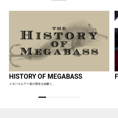
HISTORY OF MEGABASS
F
メガバスルアー達の歴史を紐解く。