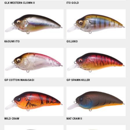
GLX WESTERN CLOWN II
ITO GOLD
KASUMI ITO
GILLKKO
GP COTTON WAKASAGI
GP SPAWN KILLER
WILD CRAW
MAT CRAW II