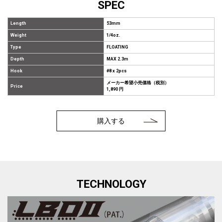
SPEC
Length
53mm
Weight
1/4oz.
Type
FLOATING
Depth
MAX 2.3m
Hook
#8 x 2pcs
メーカー希望小売価格（税別）
Price
1,890 円
購入する
TECHNOLOGY