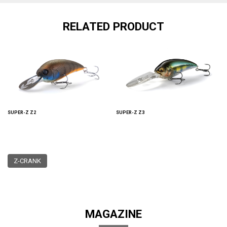
RELATED PRODUCT
SUPER-Z Z2
SUPER-Z Z3
Z-CRANK
MAGAZINE