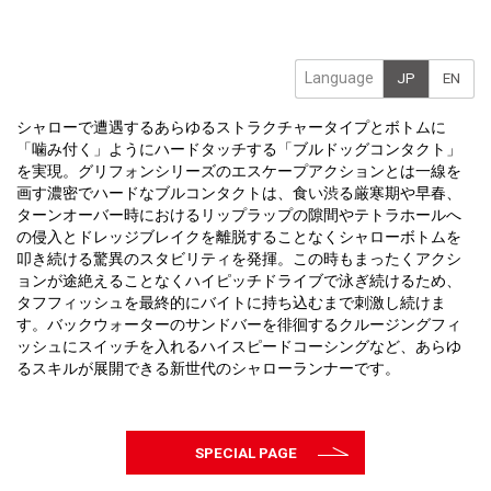
Language
JP
EN
シャローで遭遇するあらゆるストラクチャータイプとボトムに
「噛み付く」ようにハードタッチする「ブルドッグコンタクト」
を実現。グリフォンシリーズのエスケープアクションとは一線を
画す濃密でハードなブルコンタクトは、食い渋る厳寒期や早春、
ターンオーバー時におけるリップラップの隙間やテトラホールへ
の侵入とドレッジブレイクを離脱することなくシャローボトムを
叩き続ける驚異のスタビリティを発揮。この時もまったくアクシ
ョンが途絶えることなくハイピッチドライブで泳ぎ続けるため、
タフフィッシュを最終的にバイトに持ち込むまで刺激し続けま
す。バックウォーターのサンドバーを徘徊するクルージングフィ
ッシュにスイッチを入れるハイスピードコーシングなど、あらゆ
るスキルが展開できる新世代のシャローランナーです。
SPECIAL PAGE