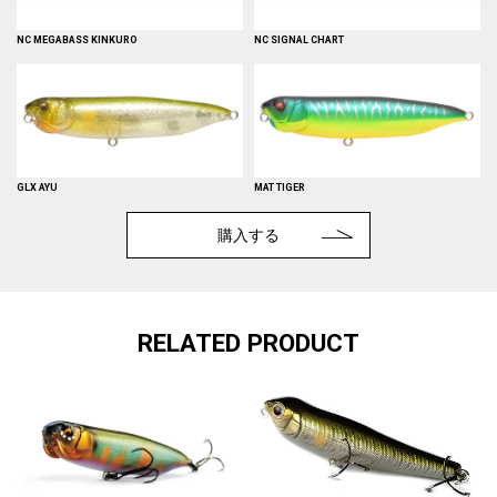
NC MEGABASS KINKURO
NC SIGNAL CHART
GLX AYU
MAT TIGER
購入する
RELATED PRODUCT