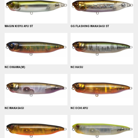
WAGIN KISYU AYU ST
GG FLASHING WAKASAGI ST
NC OIKAWA(M)
NC HASU
NC WAKASAGI
NC OCHI AYU