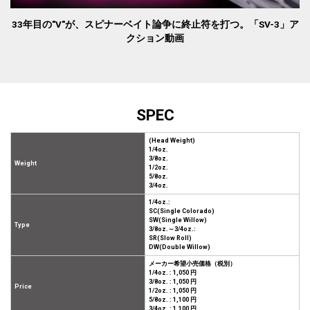
33年目の"V"が、スピナーベイト論争に終止符を打つ。「SV-3」ア
クション動画
SPEC
(Head Weight)
1/4oz.
3/8oz.
Weight
1/2oz.
5/8oz.
3/4oz.
1/4oz.:
SC(Single Colorado)
SW(Single Willow)
Type
3/8oz.～3/4oz.:
SR(Slow Roll)
DW(Double Willow)
メーカー希望小売価格（税別）
1/4oz. : 1,050 円
3/8oz. : 1,050 円
Price
1/2oz. : 1,050 円
5/8oz. : 1,100 円
3/4oz. : 1,100 円