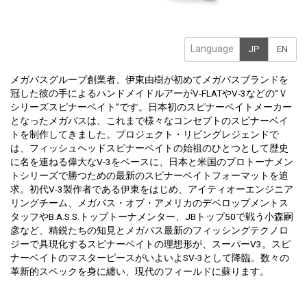
Language
JP
EN
メガバスグループ創業者、伊東由樹が初めてメガバスブランドを
冠した彼の手によるハンドメイドルアーがV-FLATやV-3などの“Ｖ
シリーズスピナーベイト”です。日本初のスピナーベイトメーカー
となったメガバスは、これまで様々なコンセプトのスピナーベイ
トを制作してきました。プロジェクト・リビングレジェンドで
は、フィッシュヘッドスピナーベイトの始祖のひとつとして歴史
に名を連ねる偉大なV-3をベースに、日本と米国のプロトーナメン
トシリーズで勝つための最新のスピナーベイトフォーマットを追
求。初代V-3製作者である伊東をはじめ、アイティオーエンジニア
リングチーム、メガバス・オブ・アメリカのデベロップメントス
タッフやB.A.S.S.トップトーナメンター、JBトップ50で戦う小森嗣
彦など、精鋭たちの知見とメガバス最新のフィッシングテクノロ
ジーで具現化するスピナーベイトの理想形が、スーパーV3。スピ
ナーベイトのマスターピースがいよいよSV-3として降臨。数々の
革新的スペックを身に纏い、現代のフィールドに蘇ります。