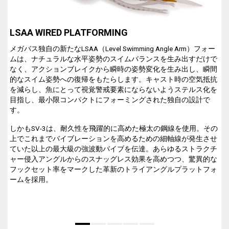
LSAA WIRED PLATFORMING
D
メガバス独自の新たなLSAA（Level Swimming Angle Arm）フォー
ムは、ナチュラルな水平姿勢のスイムバランスを生み出すだけで
なく、アクションブレイクから瞬時の姿勢変化を生み出し、瞬間
的なスイム姿勢への復帰をもたらします。キャスト時の空気抵抗
を減らし、魚にとって視覚警戒要素にならないようステルス化を
目指し、最小限コンパクトにフォーミングされた独自の設計で
す。
しかもSV-3は、耐久性を飛躍的に高めた極太の鋼線を使用。その
上でこれまでバイブレーションを高めるための細軸線が発生させ
ていた以上の最大級の強波動バイブを伝達。あらゆるストラクチ
ャー侵入アングルからのスナッグレス効果を高めつつ、驚異的な
フックセット率をマークした革新のトライアングルプラットフォ
ームを採用。