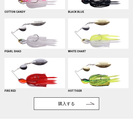
COTTON CANDY
BLACK BLUE
PEARL SHAD
WHITE CHART
FIRE RED
HOT TIGER
購入する