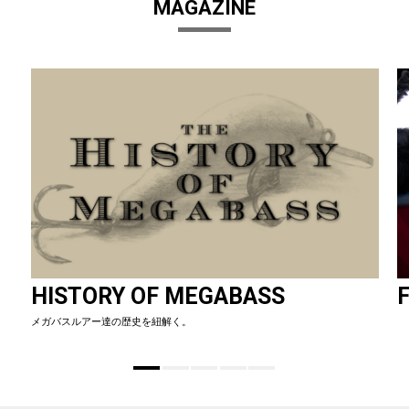
MAGAZINE
HISTORY OF MEGABASS
F
メガバスルアー達の歴史を紐解く。