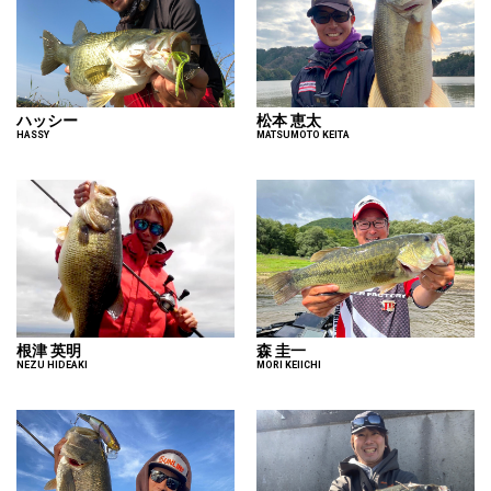
ハッシー
松本 恵太
HASSY
MATSUMOTO KEITA
根津 英明
森 圭一
NEZU HIDEAKI
MORI KEIICHI