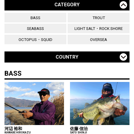
CATEGORY
BASS
TROUT
SEABASS
LIGHT SALT・ROCK SHORE
OCTOPUS・SQUID
OVERSEA
COUNTRY
BASS
河辺 裕和
佐藤 信治
KAWABE HIROKAZU
SATO SHINJI