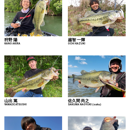
狩野 陽
越智 一輝
KANO AKIRA
OCHI KAZUKI
山出 篤
佐久間 尚之
YAMADE ATSUSHI
SAKUMA NAOYUKI (saku)