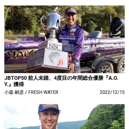
JBTOP50 前人未踏、4度目の年間総合優勝『A.O.
Y.』獲得
小森 嗣彦
FRESH WATER
2022/12/15