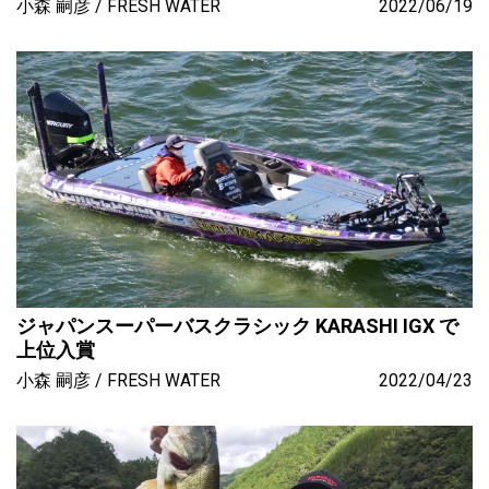
小森 嗣彦
FRESH WATER
2022/06/19
ジャパンスーパーバスクラシック KARASHI IGX で
上位入賞
小森 嗣彦
FRESH WATER
2022/04/23