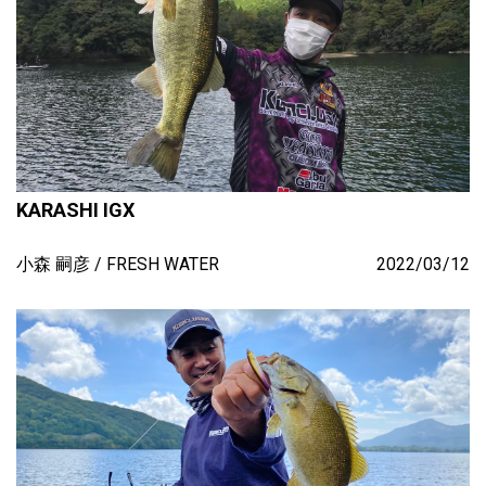
KARASHI IGX
小森 嗣彦
FRESH WATER
2022/03/12