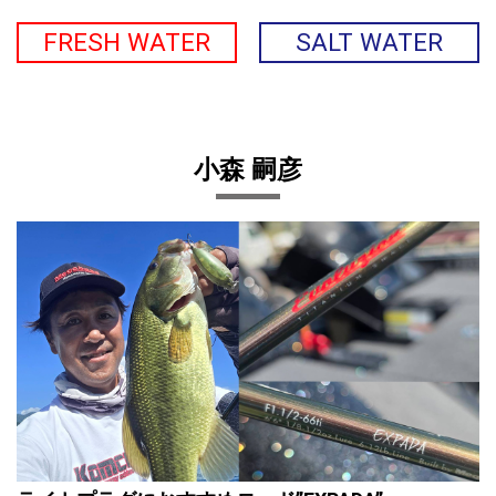
FRESH WATER
SALT WATER
小森 嗣彦