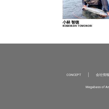
小林 智徳
KOBAYASHI TOMONORI
CONCEPT
会社情
Megabass of Am