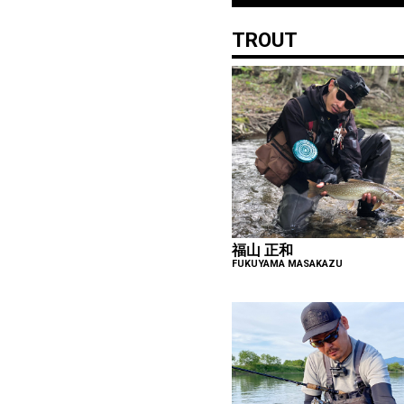
TROUT
福山 正和
FUKUYAMA MASAKAZU