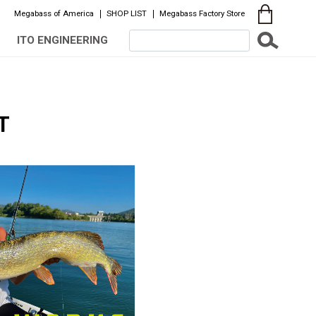
Megabass of America
SHOP LIST
Megabass Factory Store
ITO ENGINEERING
T