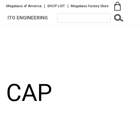
Megabass of America
SHOP LIST
Megabass Factory Store
ITO ENGINEERING
 CAP