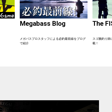
Megabass Blog
The F
メガバスプロスタッフによる必釣最前線をブログ
スゴ腕釣り師
で紹介
載！