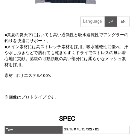
Language
JP
EN
■真夏の炎天下においても高い通気性と吸水速乾性でアングラーの
釣りを快適にサポート。
■メイン素材には高ストレッチ素材を採用。吸水速乾性に優れ、汗
や水しぶきなどで濡れても乾きやすくドライでストレスの無い着
心地に貢献。脇腹の可動頻度の高い部分には柔らかなメッシュ素
材を採用。
素材 : ポリエステル100%
※画像はプロトタイプです。
SPEC
Type
XS / S / M / L / XL / XXL / 3XL