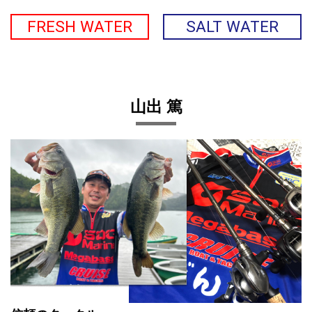
FRESH WATER
SALT WATER
山出 篤