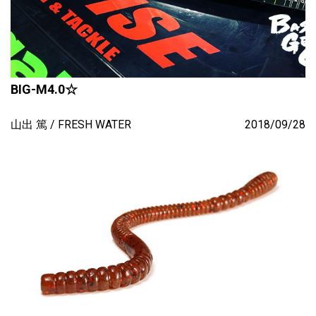
BIG-M4.0☆
山出 篤
FRESH WATER
2018/09/28