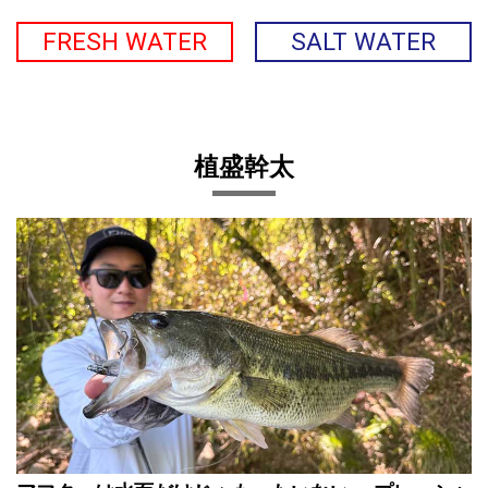
FRESH WATER
SALT WATER
植盛幹太