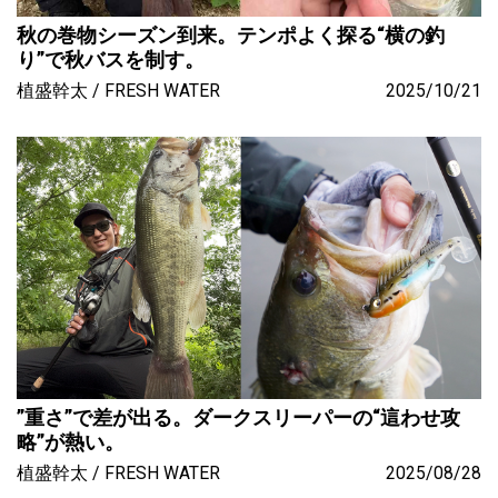
秋の巻物シーズン到来。テンポよく探る“横の釣
り”で秋バスを制す。
植盛幹太
FRESH WATER
2025/10/21
”重さ”で差が出る。ダークスリーパーの“這わせ攻
略”が熱い。
植盛幹太
FRESH WATER
2025/08/28