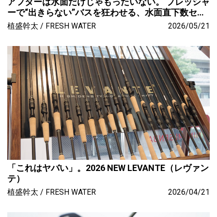
アフターは水面だけじゃもったいない。 プレッシャ
ーで“出きらない”バスを狂わせる、水面直下数セン
チの仕掛け。 これが令和のバスフィッシング。
植盛幹太
FRESH WATER
2026/05/21
「これはヤバい」。2026 NEW LEVANTE（レヴァン
テ）
植盛幹太
FRESH WATER
2026/04/21