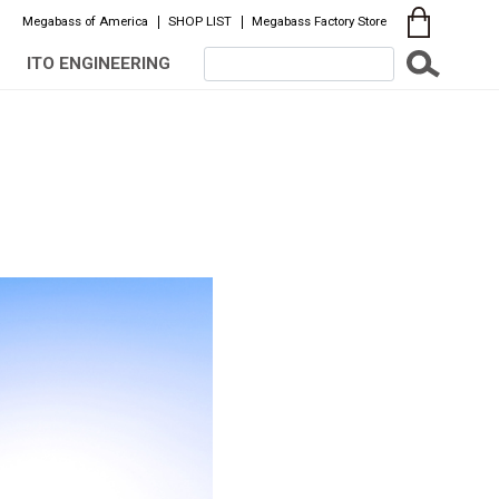
Megabass of America
SHOP LIST
Megabass Factory Store
ITO ENGINEERING