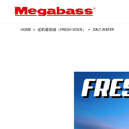
HOME
必釣最前線（FRESH VOICE）
SALT WATER