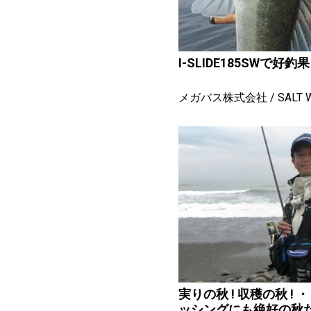
I-SLIDE185SWで好釣
メガバス株式会社
SALT 
実りの秋 ! 収穫の秋 ! ・・・は無論、ソルトフィ
ッシングにも絶好の秋だ