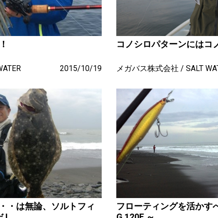
果！
コノシロパターンにはコ
WATER
2015/10/19
メガバス株式会社
SALT WA
フローティングを活かすべし 
 !
G 120F ～