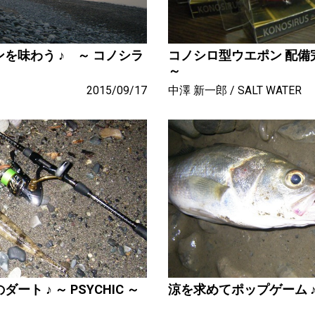
を味わう ♪ ～ コノシラ
コノシロ型ウエポン 配備完了 
～
2015/09/17
中澤 新一郎
SALT WATER
ト ♪ ～ PSYCHIC ～
涼を求めてポップゲーム ♪ ～ 