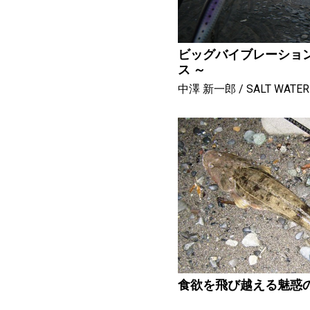
ビッグバイブレーション
ス ～
中澤 新一郎
SALT WATER
食欲を飛び越える魅惑のダー