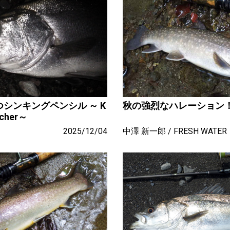
シンキングペンシル ～ K
秋の強烈なハレーション！ ～
tcher～
2025/12/04
中澤 新一郎
FRESH WATER