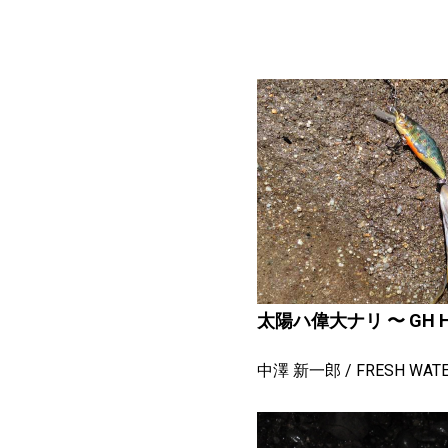
太陽ハ偉大ナリ 〜 GH H
中澤 新一郎
FRESH WAT