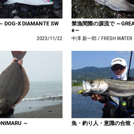
OG-X DIAMANTE SW
禁漁間際の源流で ～GREAT H
e～
2023/11/22
中澤 新一郎
FRESH WATER
NIMARU ～
魚・釣り人・意識の合致 ～ K