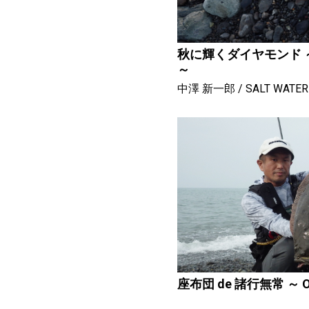
秋に輝くダイヤモンド ～ D
～
中澤 新一郎
SALT WATER
座布団 de 諸行無常 ～ O