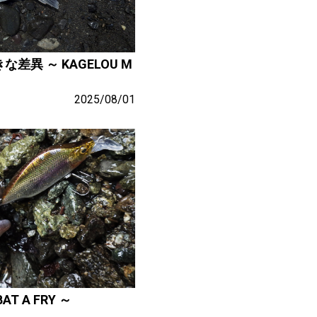
異 ～ KAGELOU M
2025/08/01
T A FRY ～