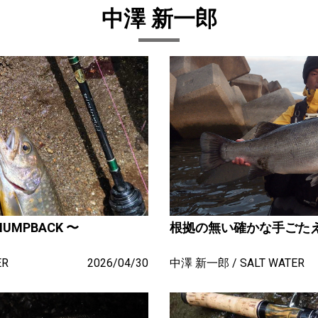
中澤 新一郎
UMPBACK 〜
根拠の無い確かな手ごたえ ～ 
ER
2026/04/30
中澤 新一郎
SALT WATER