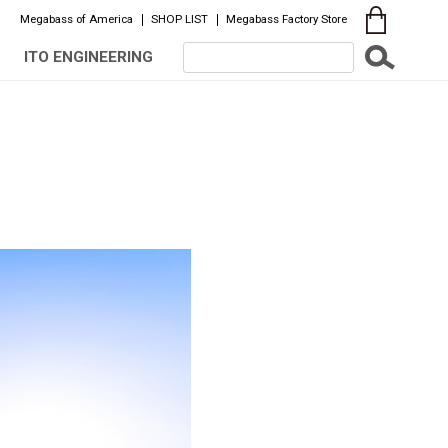
Megabass of America
SHOP LIST
Megabass Factory Store
ITO ENGINEERING