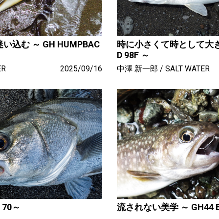
む ～ GH HUMPBAC
時に小さくて時として大きな差
D 98F ～
ER
2025/09/16
中澤 新一郎
SALT WATER
 70～
流されない美学 ～ GH44 BA