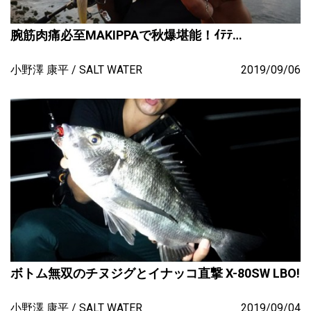
腕筋肉痛必至MAKIPPAで秋爆堪能！ｲﾃﾃ…
小野澤 康平
SALT WATER
2019/09/06
ボトム無双のチヌジグとイナッコ直撃 X-80SW LBO!
小野澤 康平
SALT WATER
2019/09/04