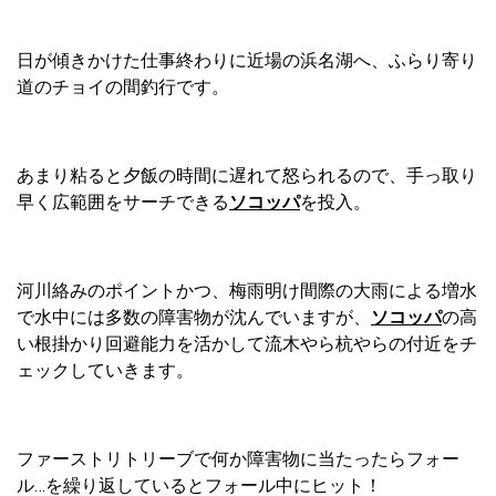
日が傾きかけた仕事終わりに近場の浜名湖へ、ふらり寄り
道のチョイの間釣行です。
あまり粘ると夕飯の時間に遅れて怒られるので、手っ取り
早く広範囲をサーチできる
ソコッパ
を投入。
河川絡みのポイントかつ、梅雨明け間際の大雨による増水
で水中には多数の障害物が沈んでいますが、
ソコッパ
の高
い根掛かり回避能力を活かして流木やら杭やらの付近をチ
ェックしていきます。
ファーストリトリーブで何か障害物に当たったらフォー
ル…を繰り返しているとフォール中にヒット！