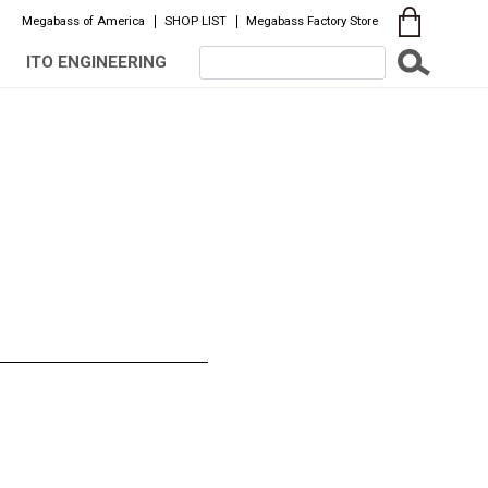
Megabass of America
SHOP LIST
Megabass Factory Store
ITO ENGINEERING