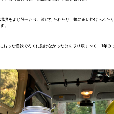
、堰堤をよじ登ったり、滝に打たれたり、蜂に追い掛けられた
ます。
後におった怪我でろくに動けなかった分を取り戻すべく、1年み