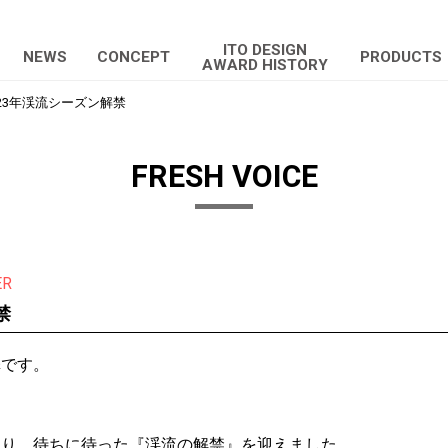
ITO DESIGN
NEWS
CONCEPT
PRODUCTS
AWARD HISTORY
023年渓流シーズン解禁
FRESH VOICE
ER
禁
澤です。
通り、待ちに待った『渓流の解禁』を迎えました。