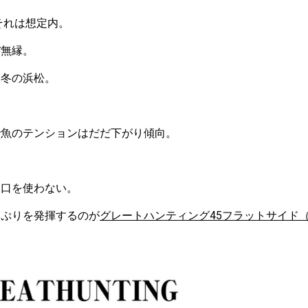
それは想定内。
ぼ無縁。
い冬の浜松。
で魚のテンションはだだ下がり傾向。
チ口を使わない。
っぷりを発揮するのが
グレートハンティング45フラットサイド（Fast