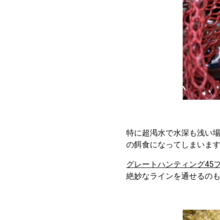
特に超渇水で水深も浅い
の餌食になってしまいま
グレートハンティング45
絶妙なラインを通せるの