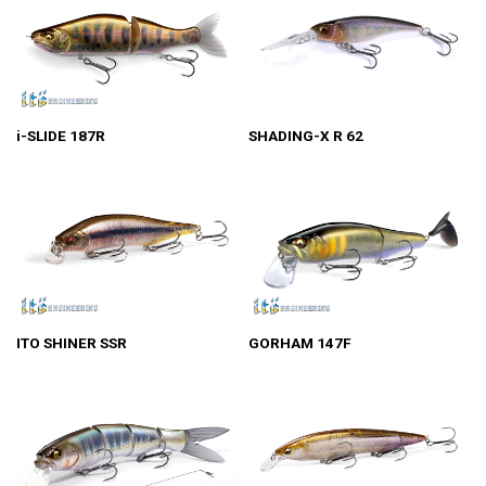
i-SLIDE 187R
SHADING-X R 62
ITO SHINER SSR
GORHAM 147F