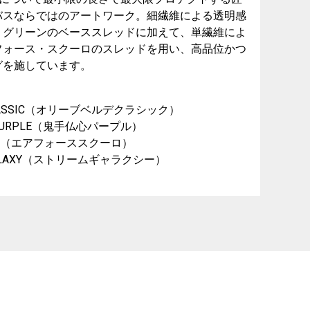
バスならではのアートワーク。細繊維による透明感
・グリーンのベーススレッドに加えて、単繊維によ
フォース・スクーロのスレッドを用い、高品位かつ
グを施しています。
RDE CLASSIC（オリーブベルデクラシック）
SIN-PURPLE（鬼手仏心パープル）
 SCURO（エアフォーススクーロ）
AM GALAXY（ストリームギャラクシー）