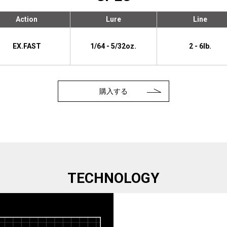
Action
Lure
Line
EX.FAST
1/64 - 5/32oz.
2 - 6lb.
購入する
TECHNOLOGY