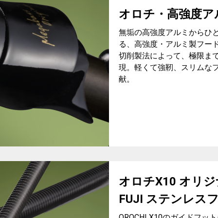
オロチ・高強度ア
無垢の高強度アルミからひ
る、高強度・アルミ製フー
切削製法によって、極限ま
現。軽くて強靭、スリムな
献。
オロチX10 オ
FUJI ステンレス
OROCHI X10のガイド