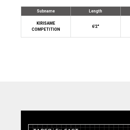
Subname
Length
KIRISAME
6'2"
COMPETITION