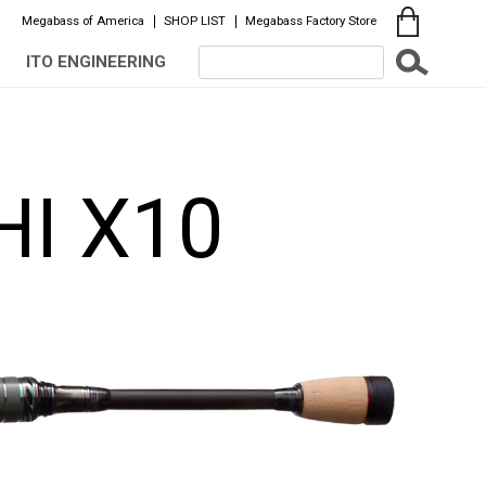
Megabass of America
SHOP LIST
Megabass Factory Store
ITO ENGINEERING
I X10