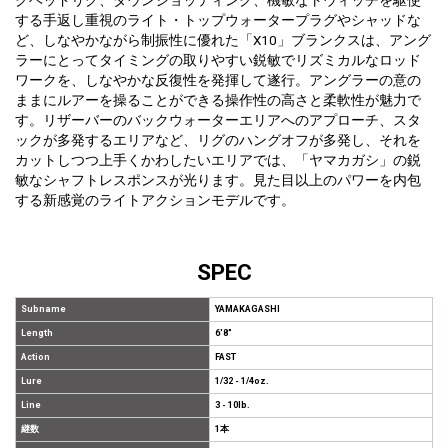
グヘッドリグ、ダウンショッティング、機敏なトウィッチを駆使
する手返し重視のライト・トップウォータープラグやシャッドな
ど、しなやかながら制振性に優れた「X10」ブランクスは、アング
ラーにとってタイミングの取りやすい鋭敏でリズミカルなロッド
ワークを、しなやかな反復性を発揮して遂行。アングラーの意の
ままにルアーを操ることができる操作性の高さと柔軟性が魅力で
す。リザーバーのバックウォーターエリアへのアプローチ、スタ
ックが多発するエリアなど、リグのハングオフが多発し、それを
カットしつつ上手くかわしたいエリアでは、「ヤマカガシ」の鋭
敏なシャフトレスポンスが光ります。見た目以上のパワーを内包
する新感覚のライトアクションモデルです。
SPEC
Subname
YAMAKAGASHI
Length
6'8"
Action
FAST
Lure
1/32 - 1/4oz.
Line
3 - 10lb.
継数
1本