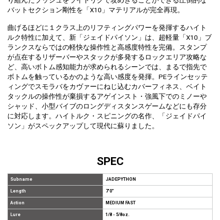
り組んだブッシュをライトリグで攻めきることができる圧倒的な
バットセクション剛性を「X10」マテリアルが完全再現。
曲げるほどに１クラス上のリフティングパワーを発揮するハイト
ルク特性に加えて、新「ジェイドパイソン」は、超軽量「X10」ブ
ランクスならではの軽快な操作性と高感度特性を完備。スタンプ
が点在するリザーバーやスタックが多発するロックエリア攻略な
ど、高いボトム感知能力が求められるシーンでは、まるで指先で
ボトムを触っているかのような高い感度を発揮。PEラインセッテ
ィングでスモラバをカヴァーにねじ込むカバーフィネス、ベイト
タックルの操作性が棄損するアゲインスト・強風下でのミノーや
シャッド、小型バイブのロングディスタンスゲームなどにも存分
に対応します。ハイトルク・スピニングの名作、「ジェイドパイ
ソン」がスペックアップして現代に蘇りました。
SPEC
Subname
JADEPYTHON
Length
7'0"
Action
MEDIUM FAST
Lure
1/8 - 5/8oz.